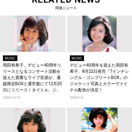
関連ニュース
MUSIC
MUSIC
岡田有希子、デビュー40周年リ
デビュー40周年を迎えた岡田有
リースとなるコンサート活動を
希子、8月22日発売『7インチシ
捉えた貴重なライブ音源が、通
ングル・コンプリートBOX』の
販限定BOXと通常盤にて12月25
ジャケット写真とカラーヴァイ
日にリリース！タイトル、ジャ
ナル配色が決定！
ケット、収録曲、商品仕様など
2024/12/10
2024/7/6
詳細が決定！