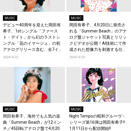
MUSIC
MUSIC
デビュー40周年を迎えた岡田有
岡田有希子、4月20日に発売さ
希子、1stシングル「ファース
れる「Summer Beach」のアナ
ト・デイト」から幻のラストシ
ログ盤ジャケット写真とリリッ
ングル「花のイマージュ」の初
クビデオが公開！AI技術にて作
アナログリリース含む、全7イ
成された想像力を刺激する仕上
ンチシングル9枚をカラーヴァ
がり！
2024/4/22
2024/3/23
イナル仕様で収録したコンプリ
ートBOXの発売が決定！
MUSIC
MUSIC
岡田有希子、海外でも人気の楽
Night Tempoの昭和グルーヴ・
曲「Summer Beach」が12イン
シリーズ第16弾は岡田有希子‼
チ／45回転アナログ盤で4月20
1月11日から配信開始!!