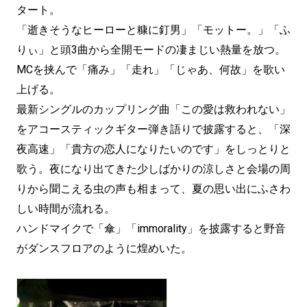
タート。
「逝きそうなヒーローと糠に釘男」「モットー。」「ふ
りぃ」と頭3曲から全開モードの凄まじい熱量を放つ。
MCを挟んで「痛み」「走れ」「じゃあ、何故」を歌い
上げる。
最新シングルのカップリング曲「この愛は救われない」
をアコースティックギター弾き語りで披露すると、「深
夜高速」「貴方の恋人になりたいのです」をしっとりと
歌う。夜になり出てきた少しばかりの涼しさと会場の周
りから聞こえる虫の声も相まって、夏の思い出にふさわ
しい時間が流れる。
ハンドマイクで「傘」「immorality」を披露すると野音
がダンスフロアのように煌めいた。