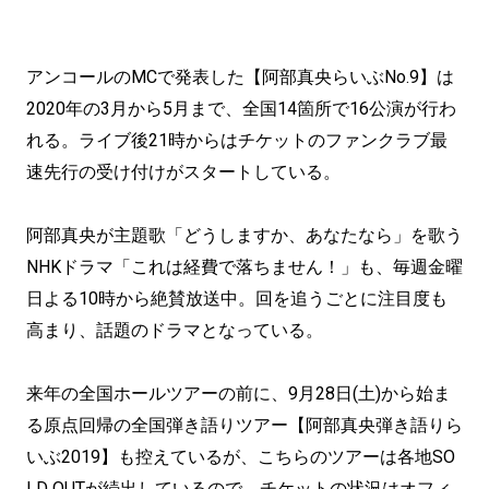
アンコールのMCで発表した【阿部真央らいぶNo.9】は
2020年の3月から5月まで、全国14箇所で16公演が行わ
れる。ライブ後21時からはチケットのファンクラブ最
速先行の受け付けがスタートしている。
阿部真央が主題歌「どうしますか、あなたなら」を歌う
NHKドラマ「これは経費で落ちません！」も、毎週金曜
日よる10時から絶賛放送中。回を追うごとに注目度も
高まり、話題のドラマとなっている。
来年の全国ホールツアーの前に、9月28日(土)から始ま
る原点回帰の全国弾き語りツアー【阿部真央弾き語りら
いぶ2019】も控えているが、こちらのツアーは各地SO
LD OUTが続出しているので、チケットの状況はオフィ