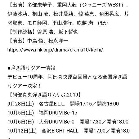
【出演】多部未華子、重岡大毅（ジャニーズ WEST）、
伊藤沙莉、桐山 漣、松井愛莉、韓 英恵、角田晃広、片
瀬那奈、モロ師岡、平山浩行、吹越 満 ほか
【制作統括】管原 浩、坂下哲也
【演出】中島 悟、松永洋一
https://www.nhk.or.jp/drama/drama10/keihi/
■弾き語りツアー情報
デビュー10周年、阿部真央原点回帰となる全国弾き語
りツアー決定！
【阿部真央弾き語りらいぶ2019】
9月28日(土) 名古屋E.L.L. 開場17:15／開演18:00
10月5日(土) 福岡DRUM Be-1c
10月6日(日) 大分DRUM Be-0 開場17:30／開演18:00
10月12日(土) 金沢EIGHT HALL 開場17:00／開演18:0