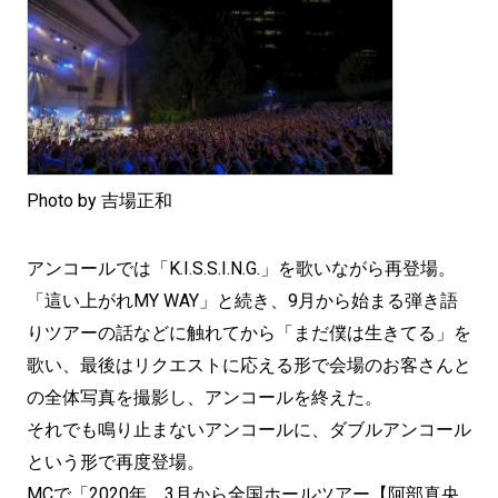
Photo by 吉場正和
アンコールでは「K.I.S.S.I.N.G.」を歌いながら再登場。
「這い上がれMY WAY」と続き、9月から始まる弾き語
りツアーの話などに触れてから「まだ僕は生きてる」を
歌い、最後はリクエストに応える形で会場のお客さんと
の全体写真を撮影し、アンコールを終えた。
それでも鳴り止まないアンコールに、ダブルアンコール
という形で再度登場。
MCで「2020年、3月から全国ホールツアー【阿部真央