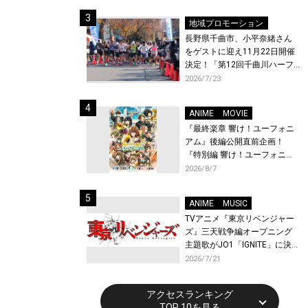
体験！
地域プロモーション
長野県千曲市、小平奈緒さん
をゲストに迎え11月22日開催
決定！「第12回千曲川ハーフ
マラソン」エントリー受付開
2026/7/23
始！
ANIME
MOVIE
『最終楽章 響け！ユーフォニ
アム』後編公開直前企画！
『特別編 響け！ユーフォニア
ム〜アンサンブルコンテス
2026/8/7
ト〜』と『最終楽章 響け！ユ
ーフォニアム』前編の一挙上
ANIME
MUSIC
映が決定！
TVアニメ『東京リベンジャー
ズ』三天戦争編オープニング
主題歌がJO1「IGNITE」に決
定！メンバー全員から喜びと
2026/7/21
作品への想いあふれるコメン
トが到着！9月に東京・大阪で
アクセスランキング
先行上映会を開催！
TOP 10を見る