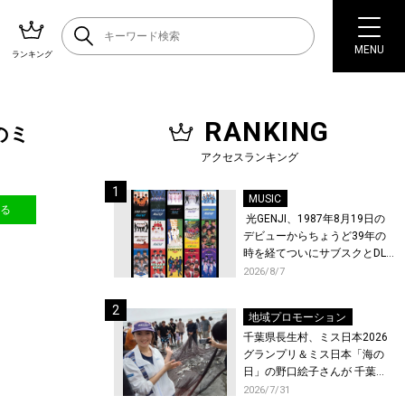
MENU
ランキング
RANKING
)のミ
アクセスランキング
MUSIC
送る
光GENJI、1987年8月19日の
デビューからちょうど39年の
時を経てついにサブスクとDL
配信が解禁！
2026/8/7
地域プロモーション
千葉県長生村、ミス日本2026
グランプリ＆ミス日本「海の
日」の野口絵子さんが 千葉県
唯一の村・長生村で地引網を
2026/7/31