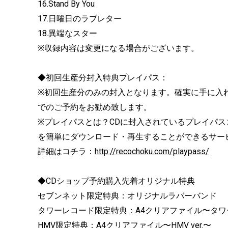
16.Stand By You
17.日曜日のラブレター
18.異端なスター
※収録内容は変更になる場合がございます。
◆初回生産分封入特典プレイパス：
※初回生産分のみの封入となります。確実に手に入れ
でのご予約をお勧め致します。
※プレイパスとは？CDに封入されているプレイパ
を簡単にダウンロード・再生することができるサー
詳細はコチラ：
http://recochoku.com/playpass/
◆CDショップ予約購入先着オリジナル特典
セブンネット限定特典：オリジナルラバーバンド
タワーレコード限定特典：A4クリアファイル〜タワー
HMV限定特典：A4クリアファイル〜HMV ver.〜