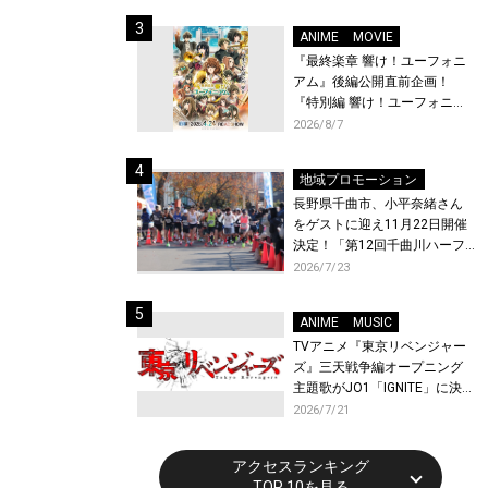
体験！
ANIME
MOVIE
『最終楽章 響け！ユーフォニ
アム』後編公開直前企画！
『特別編 響け！ユーフォニア
ム〜アンサンブルコンテス
2026/8/7
ト〜』と『最終楽章 響け！ユ
ーフォニアム』前編の一挙上
地域プロモーション
映が決定！
長野県千曲市、小平奈緒さん
をゲストに迎え11月22日開催
決定！「第12回千曲川ハーフ
マラソン」エントリー受付開
2026/7/23
始！
ANIME
MUSIC
TVアニメ『東京リベンジャー
ズ』三天戦争編オープニング
主題歌がJO1「IGNITE」に決
定！メンバー全員から喜びと
2026/7/21
作品への想いあふれるコメン
トが到着！9月に東京・大阪で
アクセスランキング
先行上映会を開催！
TOP 10を見る