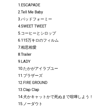
1.ESCAPADE
2.Tell Me Baby
3.バッドフォーミー
4.SWEET TWEET
5.コーヒーとシロップ
6.115万キロのフィルム
7.相思相愛
8.Trailer
9.LADY
10.たかがアイラブユー
11.ブラザーズ
12.FIRE GROUND
13.Clap Clap
14.犬かキャットかで死ぬまで喧嘩しよう！
15.ノーダウト