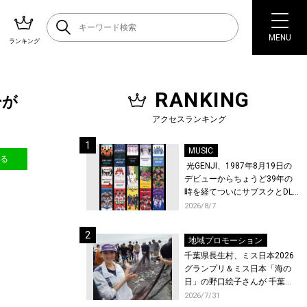
MENU
ランキング
RANKING
ーが
アクセスランキング
MUSIC
送る
光GENJI、1987年8月19日の
デビューからちょうど39年の
時を経てついにサブスクとDL
配信が解禁！
2026/8/7
地域プロモーション
千葉県長生村、ミス日本2026
グランプリ＆ミス日本「海の
日」の野口絵子さんが 千葉県
唯一の村・長生村で地引網を
2026/7/31