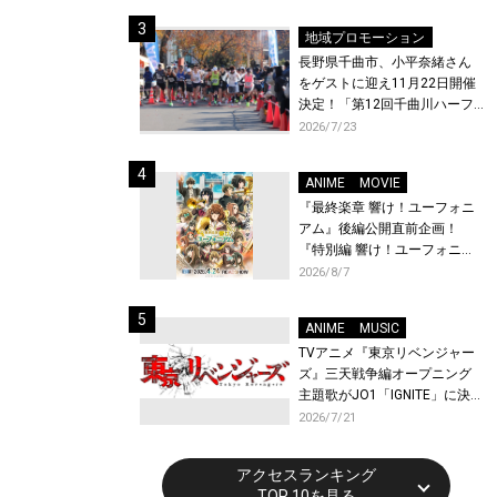
体験！
地域プロモーション
長野県千曲市、小平奈緒さん
をゲストに迎え11月22日開催
決定！「第12回千曲川ハーフ
マラソン」エントリー受付開
2026/7/23
始！
ANIME
MOVIE
『最終楽章 響け！ユーフォニ
アム』後編公開直前企画！
『特別編 響け！ユーフォニア
ム〜アンサンブルコンテス
2026/8/7
ト〜』と『最終楽章 響け！ユ
ーフォニアム』前編の一挙上
ANIME
MUSIC
映が決定！
TVアニメ『東京リベンジャー
ズ』三天戦争編オープニング
主題歌がJO1「IGNITE」に決
定！メンバー全員から喜びと
2026/7/21
作品への想いあふれるコメン
トが到着！9月に東京・大阪で
アクセスランキング
先行上映会を開催！
TOP 10を見る