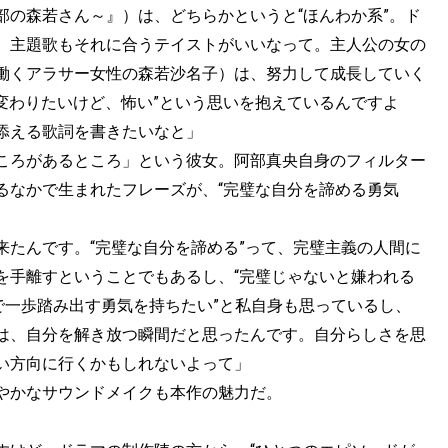
部の森若さん～』）は、どちらかというと“ほんわか系”。ド
、主題歌もそれに合うテイストがいいなって。主人公の女の
働くアラサー女性の森若沙名子）は、努力して成長していく
“変わりたいけど、怖い”という思いを抱えているんですよ
添える歌詞を書きたいなと」
ころがあるところ」という彼女。阿部真央自身のフィルター
るなかで生まれたフレーズが、“完璧な自分を諦める勇気
来たんです。“完璧な自分を諦める”って、完璧主義の人間に
を手離すということでもあるし、“完璧じゃないと嫌われる
で一歩踏み出す勇気を持ちたい”と私自身も思っているし、
は、自分を解き放つ瞬間だと思ったんです。自分らしさを思
い方向に行くかもしれないよって」
やかなサウンドメイクも本作の魅力だ。