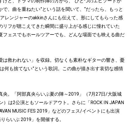
すけど、ドラマの制作陣の方から、“ひとつのエピソードが
かで、曲を重ねたい”という話を聞いて、“だったら、もっと
アレンジャーのakkinさんにも伝えて、形にしてもらった感
のリフが聴こえてきた瞬間に盛り上がる感じに憧れていた
夏フェスでもホールツアーでも、どんな場面でも映える曲だ
愛は救われない」を収録。切なくも素朴なギターの響き、憂
たは何も捨てない”という歌詞。この曲が描き出す哀切な感情
。「阿部真央らいぶ夏の陣～2019」（7月27日/大阪城
は2公演ともソールドアウト。さらに「ROCK IN JAPAN
AN MUSIC FES 2019」などのフェス/イベントにも出演
らいぶ 2019」を開催する。