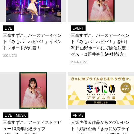
LIVE
EVENT
三森すずこ、バースデーイベン
三森すずこ、バースデーイベン
ト「みもパ！ハピバ！」イベン
ト「みもパ！ハピバ！」を6月
トレポートが到着！
30日山野ホールにて開催決定！
ゲストは照井春佳&中村彼方！
2024/7/3
2024/4/22
LIVE
MUSIC
ANIME
三森すずこ、アーティストデビ
人気声優＆作品からのプレゼン
ュー10周年記念ライブ
ト！好評企画「きゃにめプライ