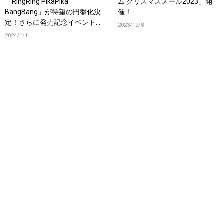
「RingRing PikaPika
ム クリスマスメール2023」開
BangBang」が待望の円盤化決
催！
定！さらに発売記念イベントも
2023/12/8
開催！
2024/1/1