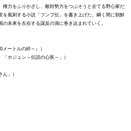
、権力をふりかざし、敵対勢力をつぶそうと企てる野心家だ
世を風刺する小説「フンブ伝」を書き上げた。瞬く間に朝鮮
国の未来を左右する謀反の渦に巻き込まれていく。
000メートルの絆～』）
』「ホジュン～伝説の心医～」）
さん」）