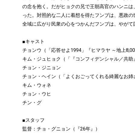
の念を抱く。だがヒョクの兄で王朝高官のハンニは
った。対照的な二人に着想を得たフンブは、悪政の
全域に広がり民衆の心をつかんだフンブは、やがて
■キャスト
チョンウ（「応答せよ1994」『ヒマラヤ ～地上8,
キム・ジュヒョク（「『コンフィデンシャル／共助
チョン・ジニョン
チョン・ヘイン（「よくおごってくれる綺麗なお姉
キム・ウォネ
チョン・ウヒ
チン・グ
■スタッフ
監督：チョ・グニョン（『26年』）