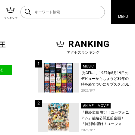
MENU
ランキング
RANKING
王
アクセスランキング
MUSIC
送る
光GENJI、1987年8月19日の
デビューからちょうど39年の
時を経てついにサブスクとDL
配信が解禁！
2026/8/7
ANIME
MOVIE
『最終楽章 響け！ユーフォニ
アム』後編公開直前企画！
『特別編 響け！ユーフォニア
ム〜アンサンブルコンテス
2026/8/7