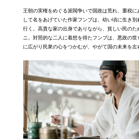
王朝の実権をめぐる派閥争いで国政は荒れ、重税に
して名をあげていた作家フンブは、幼い頃に生き別
行く。高貴な家の出身でありながら、貧しい民のた
ニ。対照的な二人に着想を得たフンブは、悪政の世
に広がり民衆の心をつかむが、やがて国の未来を左