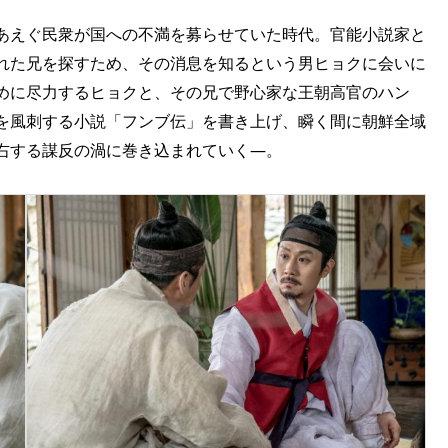
あえぐ民衆が国への不満を募らせていた時代。官能小説家と
れた兄を探すため、その消息を知るという男ヒョクに会いに
めに尽力するヒョクと、その兄で野心家な王朝高官のハン
を風刺する小説「フンブ伝」を書き上げ、瞬く間に朝鮮全域
右する謀反の渦に巻き込まれていく―。