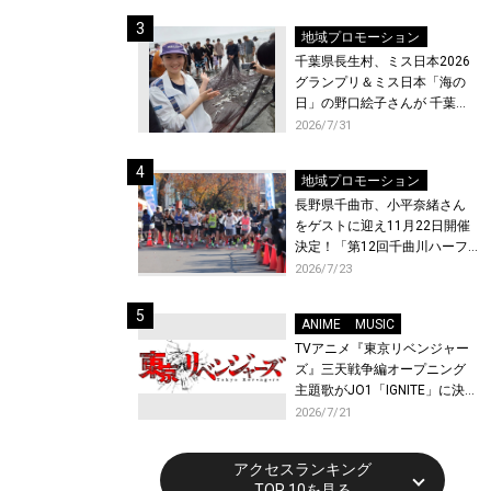
ト〜』と『最終楽章 響け！ユ
ーフォニアム』前編の一挙上
地域プロモーション
映が決定！
千葉県長生村、ミス日本2026
グランプリ＆ミス日本「海の
日」の野口絵子さんが 千葉県
唯一の村・長生村で地引網を
2026/7/31
体験！
地域プロモーション
長野県千曲市、小平奈緒さん
をゲストに迎え11月22日開催
決定！「第12回千曲川ハーフ
マラソン」エントリー受付開
2026/7/23
始！
ANIME
MUSIC
TVアニメ『東京リベンジャー
ズ』三天戦争編オープニング
主題歌がJO1「IGNITE」に決
定！メンバー全員から喜びと
2026/7/21
作品への想いあふれるコメン
トが到着！9月に東京・大阪で
アクセスランキング
先行上映会を開催！
TOP 10を見る