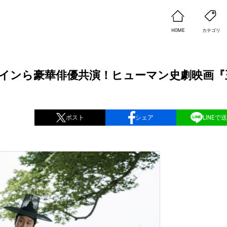
HOME
カテゴリ
インら豪華俳優共演！ヒューマン史劇映画『
ポスト
シェア
LINEで