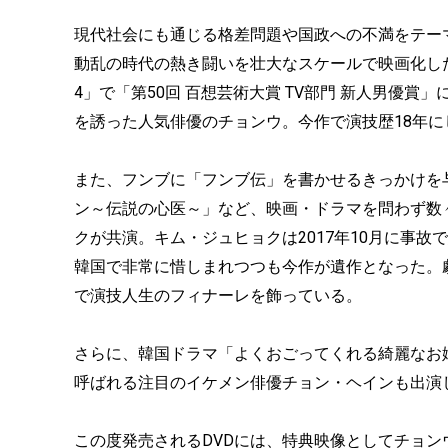
現代社会にも通じる格差問題や国政への不満をテー
動乱の時代の熱き闘いを壮大なスケールで映画化した
4」で「第50回 百想芸術大賞 TV部門 新人男優賞」
を誘った人気俳優のチョンウ。今作で演技歴18年
また、フンブに「フンブ伝」を書かせるきっかけを
ン～伝説の心医～」など、映画・ドラマを問わず数
クが共演。キム・ジュヒョクは2017年10月に事
韓国で非常に惜しまれつつも今作が遺作となった。
で演技人生のフィナーレを飾っている。
さらに、韓国ドラマ「よくおごってくれる綺麗なお
呼ばれる注目のイケメン俳優チョン・ヘインも出演
この度発売されるDVDには、特典映像としてチョ