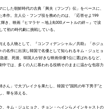
マにした朝鮮時代の古典「興夫（フンブ）伝」をベースに、
本作。主人公・フンブ役を務めたのは、「応答せよ199
に輝き、映画『ヒマラヤ ～地上8,000メートルの絆～』で涙
にして初の時代劇に挑戦している。
与える人物として、『コンフィデンシャル／共助』「ホジュ
々の名作に出演し韓国で名優として知られるキム・ジュヒョ
故で急逝、死後、韓国人が好きな映画俳優1位に選ばれるなど、
劇中では、多くの人に慕われる役柄そのままに温かな包容力
姉さん」で大ブレイクを果たし、韓国で”国民の年下男子”と
し、華を添える。
ンウ、キム・ジュヒョク、チョン・へインらメインキャストの