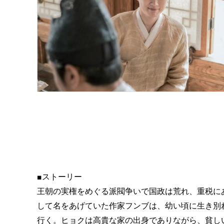
■ストーリー
王朝の実権をめぐる派閥争いで国政は荒れ、重税に
して名をあげていた作家フンブは、幼い頃に生き別
行く。ヒョクは高貴な家の出身でありながら、貧し