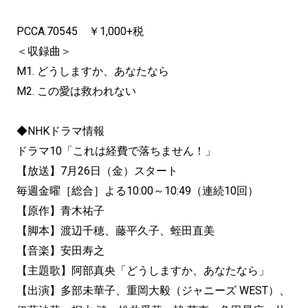
PCCA.70545 ￥1,000+税
＜収録曲＞
M1. どうしますか、あなたなら
M2. この愛は救われない
◆NHKドラマ情報
ドラマ10「これは経費で落ちません！」
【放送】7月26日（金）スタート
毎週金曜［総合］よる10:00～10:49（連続10回）
【原作】青木祐子
【脚本】渡辺千穂、藤平久子、蛭田直美
【音楽】安田寿之
【主題歌】阿部真央「どうしますか、あなたなら」
【出演】多部未華子、重岡大毅（ジャニーズ WEST）、