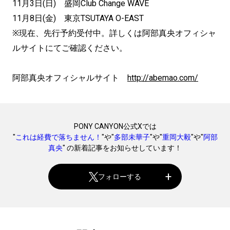
11月3日(日) 盛岡Club Change WAVE
11月8日(金) 東京TSUTAYA O-EAST
※現在、先行予約受付中。詳しくは阿部真央オフィシャ
ルサイトにてご確認ください。
阿部真央オフィシャルサイト
http://abemao.com/
PONY CANYON公式Xでは
"
これは経費で落ちません！
"や"
多部未華子
"や"
重岡大毅
"や"
阿部
真央
" の新着記事をお知らせしています！
フォローする