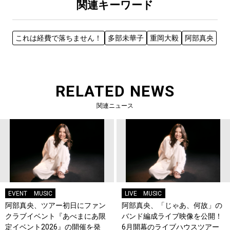
関連キーワード
これは経費で落ちません！
多部未華子
重岡大毅
阿部真央
RELATED NEWS
関連ニュース
EVENT
MUSIC
LIVE
MUSIC
阿部真央、ツアー初日にファン
阿部真央、「じゃあ、何故」の
クラブイベント『あべまにあ限
バンド編成ライブ映像を公開！
定イベント2026』の開催を発
6月開幕のライブハウスツアー