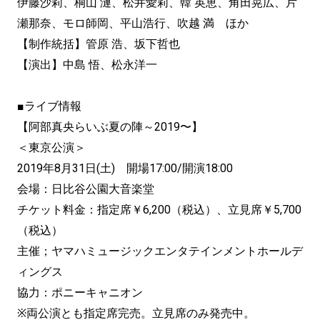
伊藤沙莉、桐山 漣、松井愛莉、韓 英恵、角田晃広、片
瀬那奈、モロ師岡、平山浩行、吹越 満 ほか
【制作統括】管原 浩、坂下哲也
【演出】中島 悟、松永洋一
■ライブ情報
【阿部真央らいぶ夏の陣～2019〜】
＜東京公演＞
2019年8月31日(土) 開場17:00/開演18:00
会場：日比谷公園大音楽堂
チケット料金：指定席￥6,200（税込）、立見席￥5,700
（税込）
主催；ヤマハミュージックエンタテインメントホールデ
ィングス
協力：ポニーキャニオン
※両公演とも指定席完売。立見席のみ発売中。