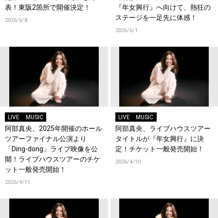
表！東阪2箇所で開催決定！
『年女興行』へ向けて、熱狂の
ステージを一足先に体感！
2026/6/8
2026/6/1
LIVE
MUSIC
LIVE
MUSIC
阿部真央、2025年開催のホール
阿部真央、ライブハウスツアー
ツアーファイナル公演より
タイトルが『年女興行』に決
「Ding-dong」ライブ映像を公
定！チケット一般発売開始！
開！ライブハウスツアーのチケ
2026/4/10
ット一般発売開始！
2026/4/11