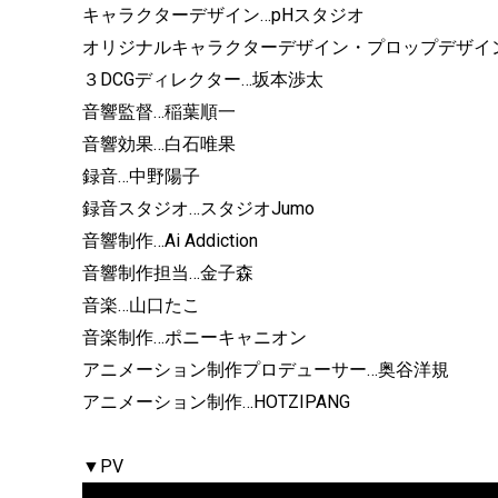
キャラクターデザイン…pHスタジオ
オリジナルキャラクターデザイン・プロップデザイン…H
３DCGディレクター…坂本渉太
音響監督…稲葉順一
音響効果…白石唯果
録音…中野陽子
録音スタジオ…スタジオJumo
音響制作…Ai Addiction
音響制作担当…金子森
音楽…山口たこ
音楽制作…ポニーキャニオン
アニメーション制作プロデューサー…奥谷洋規
アニメーション制作…HOTZIPANG
▼PV