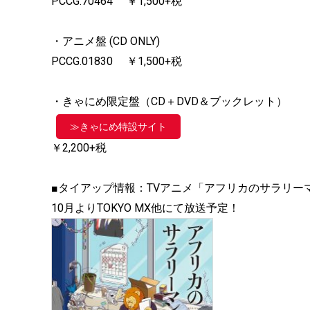
PCCG.70464 ￥1,500+税
・アニメ盤 (CD ONLY)
PCCG.01830 ￥1,500+税
・きゃにめ限定盤（CD＋DVD＆ブックレット）
≫きゃにめ特設サイト
￥2,200+税
■タイアップ情報：TVアニメ「アフリカのサラリー
10月よりTOKYO MX他にて放送予定！