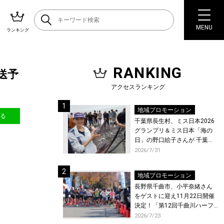
MENU
ランキング
RANKING
放送予
アクセスランキング
地域プロモーション
送る
千葉県長生村、ミス日本2026
グランプリ＆ミス日本「海の
日」の野口絵子さんが 千葉県
唯一の村・長生村で地引網を
2026/7/31
体験！
地域プロモーション
長野県千曲市、小平奈緒さん
をゲストに迎え11月22日開催
決定！「第12回千曲川ハーフ
マラソン」エントリー受付開
2026/7/23