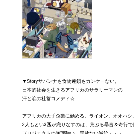
▼Storyサバンナも食物連鎖もカンケーない。
日本的社会を生きるアフリカのサラリーマンの
汗と涙の社蓄コメディ☆
アフリカの大手企業に勤める、ライオン、オオハシ
3人もとい3匹が織りなすのは、荒ぶる暴言＆奇行
プロジェクトの無理強い、容赦ない減給・・・。