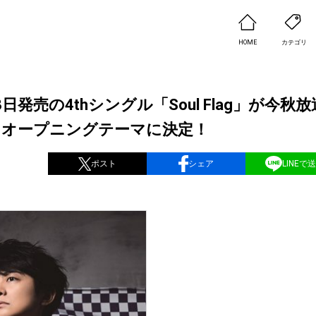
HOME
カテゴリ
発売の4thシングル「Soul Flag」が今秋
」オープニングテーマに決定！
ポスト
シェア
LINEで