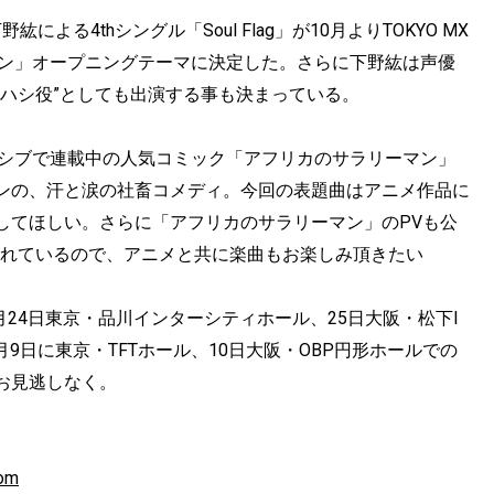
による4thシングル「Soul Flag」が10月よりTOKYO MX
マン」オープニングテーマに決定した。さらに下野紘は声優
ハシ役”としても出演する事も決まっている。
クシブで連載中の人気コミック「アフリカのサラリーマン」
ンの、汗と涙の社畜コメディ。今回の表題曲はアニメ作品に
してほしい。さらに「アフリカのサラリーマン」のPVも公
使用されているので、アニメと共に楽曲もお楽しみ頂きたい
月24日東京・品川インターシティホール、25日大阪・松下I
月9日に東京・TFTホール、10日大阪・OBP円形ホールでの
お見逃しなく。
com