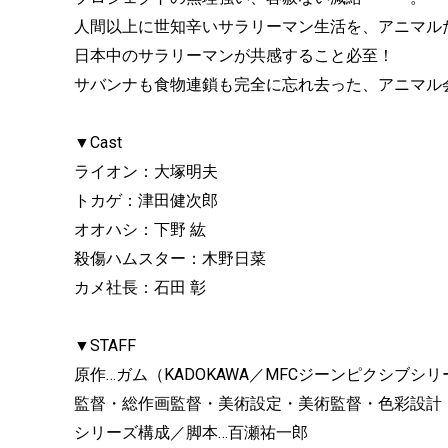
人間以上に世知辛いサラリーマン生活を、アニマル
日本中のサラリーマンが共感すること必至！
サバンナも食物連鎖も完全に忘れ去った、アニマル
▼Cast
ライオン：大塚明夫
トカゲ：津田健次郎
オオハシ：下野 紘
殺傷ハムスター：木野日菜
カメ社長：石田 彰
▼STAFF
原作…ガム（KADOKAWA／MFCジーンピクシブシ
監督・総作画監督・美術設定・美術監督・色彩設計
シリーズ構成／脚本…百瀬祐一郎