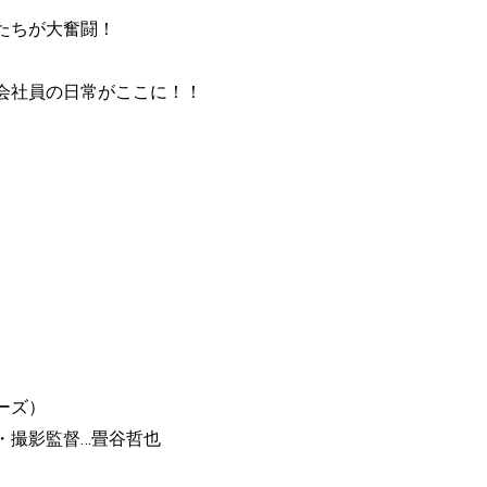
たちが大奮闘！
会社員の日常がここに！！
リーズ）
・撮影監督…畳谷哲也