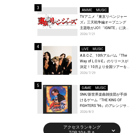
始！
ANIME
MUSIC
TVアニメ『東京リベンジャー
ズ』三天戦争編オープニング
主題歌がJO1「IGNITE」に決
定！メンバー全員から喜びと
2026/7/21
作品への想いあふれるコメン
トが到着！9月に東京・大阪で
LIVE
MUSIC
先行上映会を開催！
A.B.C-Z、10thアルバム『The
Way of L.O.V-E』のリリースが
決定！10月より全国ツアーを
開催！
2026/7/29
GAME
MUSIC
SNK/新世界楽曲雑技団が手掛
けるゲーム『THE KING OF
FIGHTERS ’96』のアレンジサ
ウンドトラックが配信開始！
2026/8/3
アクセスランキング
TOP 10を見る