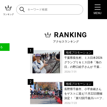
MENU
ランキング
RANKING
アクセスランキング
送る
地域プロモーション
千葉県長生村、ミス日本2026
グランプリ＆ミス日本「海の
日」の野口絵子さんが 千葉県
唯一の村・長生村で地引網を
2026/7/31
体験！
地域プロモーション
長野県千曲市、小平奈緒さん
をゲストに迎え11月22日開催
決定！「第12回千曲川ハーフ
マラソン」エントリー受付開
2026/7/23