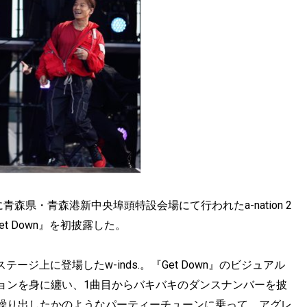
日に青森県・青森港新中央埠頭特設会場にて行われたa-nation 2
t Down』を初披露した。
テージ上に登場したw-inds.。『Get Down』のビジュアル
ョンを身に纏い、1曲目からバキバキのダンスナンバーを披
繰り出したかのようなパーティーチューンに乗って、アグレ