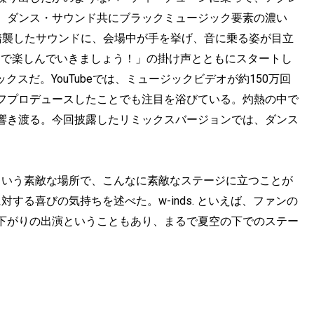
、ダンス・サウンド共にブラックミュージック要素の濃い
ングを踏襲したサウンドに、会場中が手を挙げ、音に乗る姿が目立
ds.、最後まで楽しんでいきましょう！」の掛け声とともにスタートし
re』のリミックスだ。YouTubeでは、ミュージックビデオが約150万回
フプロデュースしたことでも注目を浴びている。灼熱の中で
響き渡る。今回披露したリミックスバージョンでは、ダンス
という素敵な場所で、こんなに素敵なステージに立つことが
に対する喜びの気持ちを述べた。w-inds. といえば、ファンの
下がりの出演ということもあり、まるで夏空の下でのステー