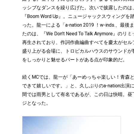
ッシブなダンスを繰り広げた。次いで披露したのは
『Boom Word Up』。ニュージャックスウィ
った。龍一による「a-nation 2019 ！w-in
たのは、『We Don’t Need To Talk Anymo
再生されており、作詞作曲編曲すべてを慶太がセル
盛り上がる会場に、トロピカルハウスのサウンドが
をしっかりと魅せるパートがある点が印象的だ。
続くMCでは、龍一が「あーめっちゃ楽しい！青森
できて嬉しいです。」と、久しぶりのa-nation出演
間では雨男として有名であるが、この日は快晴。昼
ジとなった。