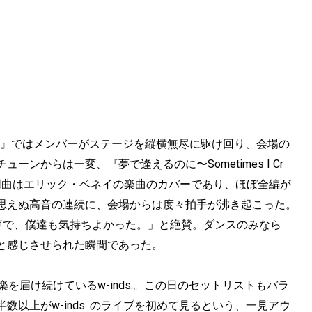
u tonight～』ではメンバーがステージを縦横無尽に駆け回り、会場の
ンからは一変、『夢で逢えるのに〜Sometimes I Cr
同曲はエリック・ベネイの楽曲のカバーであり、ほぼ全編が
思えぬ高音の連続に、会場からは度々拍手が沸き起こった。
声で、僕達も気持ちよかった。」と絶賛。ダンスのみなら
と感じさせられた瞬間であった。
を届け続けているw-inds.。この日のセットリストもバラ
以上がw-inds. のライブを初めて見るという、一見アウ