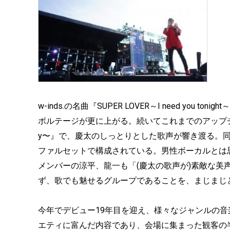
w-inds.の名曲『SUPER LOVER～I need yo
ボルテージが更に上がる。続いてこれまでのアップチュー
y〜』で、慶太のしっとりとした歌声が響き渡る。
ファルセットで構成されている。男性ボーカルとは
メンバーの涼平、龍一も「(慶太の歌声が)素敵な美
ず、歌でも魅せるグループであることを、まじまじ
今年でデビュー19年目を迎え、様々なジャンルの音楽
エティに富んだ内容であり、会場に集まった観客の半数