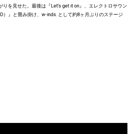
せた。最後は『Let’s get it on』、エレクトロサウン
 by DMD）』と畳み掛け、w-inds. として約8ヶ月ぶりのステージ