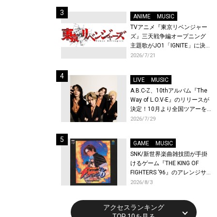
始！
ANIME
MUSIC
TVアニメ『東京リベンジャー
ズ』三天戦争編オープニング
主題歌がJO1「IGNITE」に決
定！メンバー全員から喜びと
2026/7/21
作品への想いあふれるコメン
トが到着！9月に東京・大阪で
LIVE
MUSIC
先行上映会を開催！
A.B.C-Z、10thアルバム『The
Way of L.O.V-E』のリリースが
決定！10月より全国ツアーを
開催！
2026/7/29
GAME
MUSIC
SNK/新世界楽曲雑技団が手掛
けるゲーム『THE KING OF
FIGHTERS ’96』のアレンジサ
ウンドトラックが配信開始！
2026/8/3
アクセスランキング
TOP 10を見る