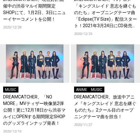
催中の渋谷マルイ期間限定
「キングスレイド 意志を継ぐも
SHOPにて、1月2日、3日にニュ
のたち」オープニングテーマ曲
ーイヤーコメントを公開！
「Eclipse(TV Size)」配信スター
ト！2021年3月24日にCD発売も
2020/12/28
決定！
2020/12/25
MUSIC
ANIME
MUSIC
DREAMCATCHER、「NO
DREAMCATCHER、放送中アニ
MORE」MVティザー映像第2弾
メ『キングスレイド 意志を継ぐ
公開！更に12月18日から渋谷マ
ものたち』2クール目のオープ
ルイにOPENする期間限定SHOP
ニングテーマ曲を担当！
のグッズラインナップ発表！
2020/11/27
2020/12/10