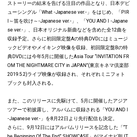
ストーリーの結末を告げる注目の作品となり、日本デビ
ューシングル「What -Japanese ver.-」をはじめ、「PIR
I～笛を吹け～-Japanese ver.-」、「YOU AND I -Japane
se ver.-」、日本オリジナル新曲などを含めた全12曲を
収録予定。さらに初回限定盤Aの特典DVDにはミュージ
ックビデオやメイキング映像を収録、初回限定盤Bの特
典DVDには今年5月に開催したAsia Tour “INVITATION FR
OM THE NIGHTMARE CITY in JAPAN”(東京キネマ倶楽部
2019.5.2)ライブ映像が収録され、それぞれミニフォト
ブックも封入される。
また、このリリースに先駆けて、5月に開催したアジア
ツアーで初披露し、アルバムに収録される「YOU AND I
-Japanese ver.-」を8月22日より先行配信も決定。
さらに、9月12日にはアルバムリリースを記念した「“T
he Beginning Of The End” SHOWCASE」がマイナビBLIT