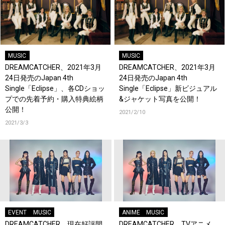
MUSIC
MUSIC
DREAMCATCHER、2021年3月
DREAMCATCHER、2021年3月
24日発売のJapan 4th
24日発売のJapan 4th
Single「Eclipse」、各CDショッ
Single「Eclipse」新ビジュアル
プでの先着予約・購入特典絵柄
&ジャケット写真を公開！
公開！
2021/2/10
2021/3/3
EVENT
MUSIC
ANIME
MUSIC
DREAMCATCHER、現在好評開
DREAMCATCHER、TVアニメ