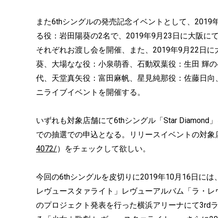
また6thシングルの発売記念イベントとして、201
る役：岩田陽葵の2名で、2019年9月23日に大阪
それぞれお渡し会を開催、また、2019年9月22
葵、大場なな役：小泉萌香、石動双葉役：生田 輝の4
代、天堂真矢役：富田麻帆、星見純那役：佐藤日向
ニライブイベントを開催する。
いずれも対象店舗にて6thシングル「Star Diam
での抽選での申込となる。リリースイベントの対象
4072/
）をチェックして欲しい。
今回の6thシングルを皮切りに2019年10月16
レヴュースタァライト」レヴューアルバム「ラ・レヴ
のプロジェクト発表を行った横浜アリーナにて3rdライブ“