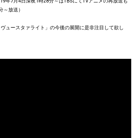
9年7月4日深夜1時28分～はTBSにてTVアニメの再放送も
8分～放送）
 レヴュースタァライト」の今後の展開に是非注目して欲し