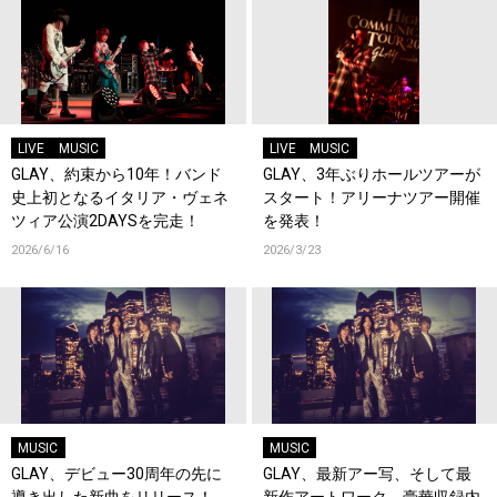
LIVE
MUSIC
LIVE
MUSIC
GLAY、約束から10年！バンド
GLAY、3年ぶりホールツアーが
史上初となるイタリア・ヴェネ
スタート！アリーナツアー開催
ツィア公演2DAYSを完走！
を発表！
2026/6/16
2026/3/23
MUSIC
MUSIC
GLAY、デビュー30周年の先に
GLAY、最新アー写、そして最
導き出した新曲をリリース！
新作アートワーク、豪華収録内