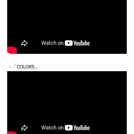
・「COLORS」