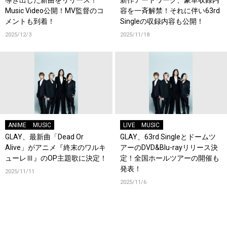
Music Video公開！MV監督のコ
容を一斉解禁！それに伴い63rd
メントも到着！
Singleの収録内容も公開！
2025/12/3
2025/11/18
ANIME
MUSIC
LIVE
MUSIC
GLAY、最新曲「Dead Or
GLAY、63rd Singleとドームツ
Alive」がアニメ『終末のワルキ
アーのDVD&Blu-rayリリース決
ューレⅢ』のOP主題歌に決定！
定！全国ホールツアーの開催も
発表！
2025/11/11
2025/11/6