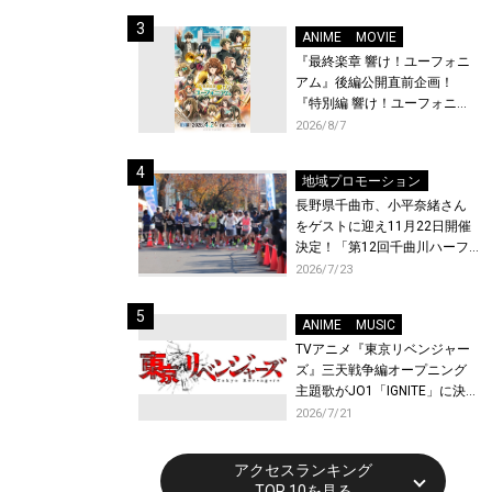
体験！
ANIME
MOVIE
『最終楽章 響け！ユーフォニ
アム』後編公開直前企画！
『特別編 響け！ユーフォニア
ム〜アンサンブルコンテス
2026/8/7
ト〜』と『最終楽章 響け！ユ
ーフォニアム』前編の一挙上
地域プロモーション
映が決定！
長野県千曲市、小平奈緒さん
をゲストに迎え11月22日開催
決定！「第12回千曲川ハーフ
マラソン」エントリー受付開
2026/7/23
始！
ANIME
MUSIC
TVアニメ『東京リベンジャー
ズ』三天戦争編オープニング
主題歌がJO1「IGNITE」に決
定！メンバー全員から喜びと
2026/7/21
作品への想いあふれるコメン
トが到着！9月に東京・大阪で
アクセスランキング
先行上映会を開催！
TOP 10を見る