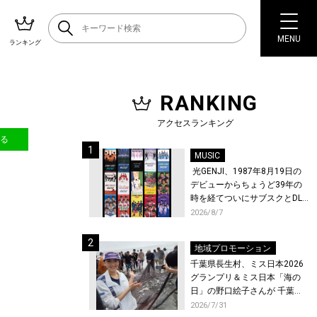
MENU
ランキング
RANKING
アクセスランキング
送る
MUSIC
光GENJI、1987年8月19日の
デビューからちょうど39年の
時を経てついにサブスクとDL
配信が解禁！
2026/8/7
地域プロモーション
千葉県長生村、ミス日本2026
グランプリ＆ミス日本「海の
日」の野口絵子さんが 千葉県
唯一の村・長生村で地引網を
2026/7/31