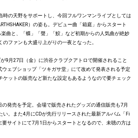
当時の天野をサポートし、今回フルワンマンライブとしては
ARTHSHAKER）の姿も。デビュー曲「箱庭」からスタート
露となる楽曲と、「蝶」「聲」「鮫」など初期からの人気曲が絶妙
くのファンも大盛り上がりの一夜となった。
が9月27日（金）に渋谷クラブクアトロで開催されること
公式ウェブショップ「ツキガサ堂」にて改めて発表される予定
チケットの販売など新たな設定もあるようなので要チェック
25日の発売を予定。会場で販売されたグッズの通信販売も7月
い。また4月にCDが先行リリースされた最新アルバム「Fi
いが主要サイトにて7月1日からスタートとなるので、未聴の方は