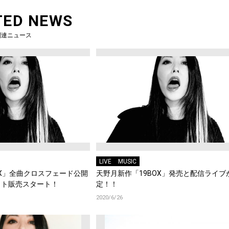
TED NEWS
関連ニュース
LIVE
MUSIC
OX」全曲クロスフェード公開
天野月新作「19BOX」発売と配信ライブ
ット販売スタート！
定！！
2020/6/26