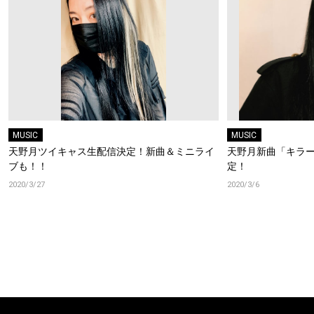
MUSIC
MUSIC
天野月ツイキャス生配信決定！新曲＆ミニライ
天野月新曲「キラ
ブも！！
定！
2020/3/27
2020/3/6