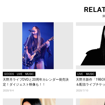
RELA
GOODS
LIVE
MUSIC
LIVE
MUSIC
天野月ライブDVDと20周年カレンダー発売決
天野月新作「19B
定！ダイジェスト映像も！！
＆配信ライブチケ
2020/9/4
2020/7/10