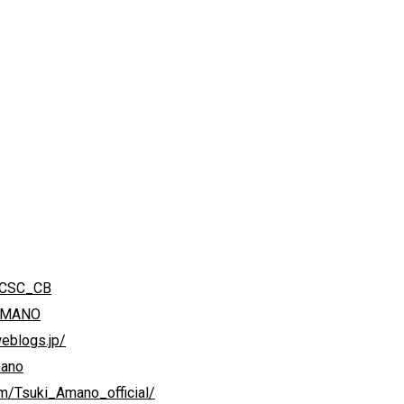
/PCSC_CB
IAMANO
weblogs.jp/
mano
m/Tsuki_Amano_official/