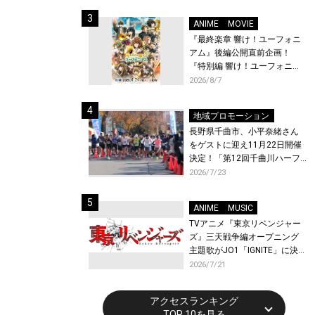
体験！
ANIME
MOVIE
『最終楽章 響け！ユーフォニ
アム』後編公開直前企画！
『特別編 響け！ユーフォニア
ム〜アンサンブルコンテス
2026/8/7
ト〜』と『最終楽章 響け！ユ
ーフォニアム』前編の一挙上
地域プロモーション
映が決定！
長野県千曲市、小平奈緒さん
をゲストに迎え11月22日開催
決定！「第12回千曲川ハーフ
マラソン」エントリー受付開
2026/7/23
始！
ANIME
MUSIC
TVアニメ『東京リベンジャー
ズ』三天戦争編オープニング
主題歌がJO1「IGNITE」に決
定！メンバー全員から喜びと
2026/7/21
作品への想いあふれるコメン
トが到着！9月に東京・大阪で
アクセスランキング
先行上映会を開催！
TOP 10を見る