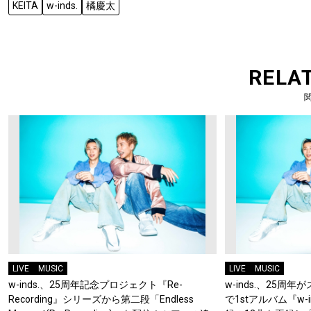
KEITA
w-inds.
橘慶太
RELA
LIVE
MUSIC
LIVE
MUSIC
w-inds.、25周年記念プロジェクト『Re-
w-inds.、25周
Recording』シリーズから第二段「Endless
で1stアルバム『w-in