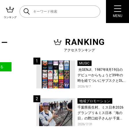
MENU
ランキング
RANKING
ター
アクセスランキング
MUSIC
送る
光GENJI、1987年8月19日の
デビューからちょうど39年の
時を経てついにサブスクとDL
配信が解禁！
2026/8/7
地域プロモーション
千葉県長生村、ミス日本2026
グランプリ＆ミス日本「海の
日」の野口絵子さんが 千葉県
唯一の村・長生村で地引網を
2026/7/31