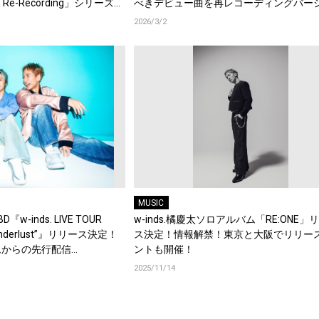
e-Recording」シリーズと
べきデビュー曲を再レコーディングバー
信することを発表！
ン！
2026/3/2
MUSIC
D『w-inds. LIVE TOUR
w-inds.橘慶太ソロアルバム「RE:ONE」
 winderlust”』リリース決定！
ス決定！情報解禁！東京と大阪でリリー
ムからの先行配信
ントも開催！
Vも公開中！初のアナログ盤も
2025/11/14