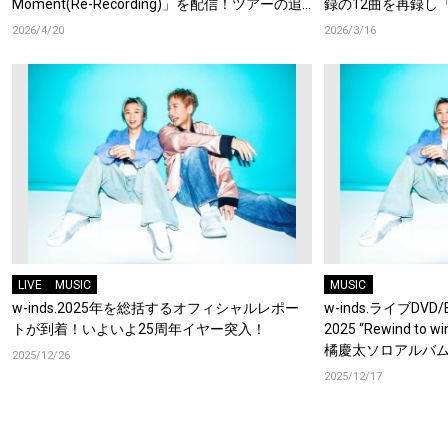
Moment(Re-Recording)」を配信！ツアーの追
録の12曲を再録し「R
加公演も発表！
して12カ月連続配
2026/4/20
2026/3/16
LIVE
MUSIC
MUSIC
w-inds.2025年を総括するオフィシャルレポー
w-inds.ライブDVD/B
トが到着！いよいよ25周年イヤー突入！
2025 “Rewind to
橘慶太ソロアルバ
2025/12/26
「PLEASE」のM
2025/12/17
リリース決定！