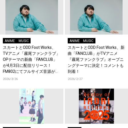
ANIME
MUSIC
ANIME
MUSIC
スカートとODD Foot Works、
スカートとODD Foot Works、新
TVアニメ「霧尾ファンクラブ」
曲「FANCLUB」がTVアニメ
OPテーマの新曲「FANCLUB」
『霧尾ファンクラブ』オープニ
が4月3日に配信リリース！
ングテーマに決定！コメントも
FM802にてフルサイズ音源が初
到着！
OA！
2026/3/26
2026/2/27