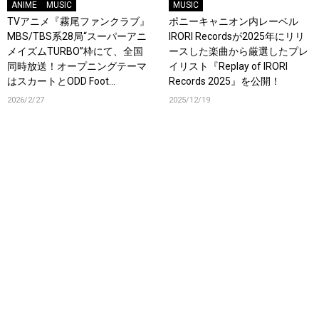
ANIME
MUSIC
MUSIC
TVアニメ『霧尾ファンクラブ』
ポニーキャニオン内レーベル
MBS/TBS系28局“スーパーアニ
IRORI Recordsが2025年にリリ
メイズムTURBO”枠にて、全国
ースした楽曲から厳選したプレ
同時放送！オープニングテーマ
イリスト『Replay of IRORI
はスカートとODD Foot
Records 2025』を公開！
Works「FANCLUB」！
2026/2/27
2025/12/19