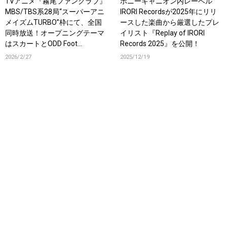
TVアニメ『霧尾ファンクラブ』
ポニーキャニオン内レーベル
MBS/TBS系28局“スーパーアニ
IRORI Recordsが2025年にリリ
メイズムTURBO”枠にて、全国
ースした楽曲から厳選したプレ
同時放送！オープニングテーマ
イリスト『Replay of IRORI
はスカートとODD Foot
Records 2025』を公開！
Works「FANCLUB」！
2026/2/27
2025/12/19