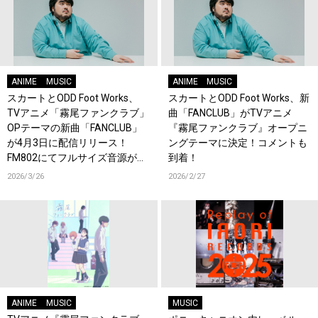
ANIME
MUSIC
ANIME
MUSIC
スカートとODD Foot Works、
スカートとODD Foot Works、新
TVアニメ「霧尾ファンクラブ」
曲「FANCLUB」がTVアニメ
OPテーマの新曲「FANCLUB」
『霧尾ファンクラブ』オープニ
が4月3日に配信リリース！
ングテーマに決定！コメントも
FM802にてフルサイズ音源が初
到着！
OA！
2026/3/26
2026/2/27
ANIME
MUSIC
MUSIC