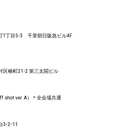
1丁目5-3 千里朝日阪急ビル4F
ト
ズ
椿町21-2 第三太閤ビル
hot ver. A）＊全会場共通
-2-11
ト