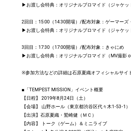
▶お渡し会特典：オリジナルブロマイド（ジャケット撮影off
2回目：15:00（14:30開場）/配布対象：ゲーマー
▶お渡し会特典：オリジナルブロマイド（ジャケット撮影 of
3回目：17:30（17:00開場）/配布対象：きゃにめ
▶お渡し会特典：オリジナルブロマイド（MV撮影 off sho
※参加方法などの詳細は石原夏織オフィシャルサイ
■「TEMPEST MISSION」イベント概要
【日程】 2019年8月24日（土）
【会場】 山野ホール（東京都渋谷区代々木1-53-1）
【出演】石原夏織・鷲崎健（ＭＣ）
【内容】 トーク（ゲーム）＆ミニライブ