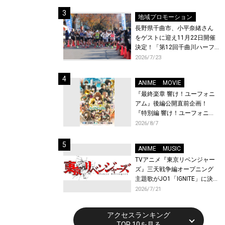
体験！
地域プロモーション
長野県千曲市、小平奈緒さん
をゲストに迎え11月22日開催
決定！「第12回千曲川ハーフ
マラソン」エントリー受付開
2026/7/23
始！
ANIME
MOVIE
『最終楽章 響け！ユーフォニ
アム』後編公開直前企画！
『特別編 響け！ユーフォニア
ム〜アンサンブルコンテス
2026/8/7
ト〜』と『最終楽章 響け！ユ
ーフォニアム』前編の一挙上
ANIME
MUSIC
映が決定！
TVアニメ『東京リベンジャー
ズ』三天戦争編オープニング
主題歌がJO1「IGNITE」に決
定！メンバー全員から喜びと
2026/7/21
作品への想いあふれるコメン
トが到着！9月に東京・大阪で
アクセスランキング
先行上映会を開催！
TOP 10を見る