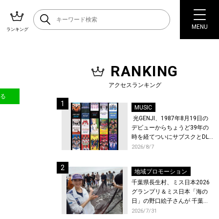
MENU
ランキング
RANKING
アクセスランキング
送る
MUSIC
光GENJI、1987年8月19日の
デビューからちょうど39年の
時を経てついにサブスクとDL
配信が解禁！
2026/8/7
地域プロモーション
千葉県長生村、ミス日本2026
グランプリ＆ミス日本「海の
日」の野口絵子さんが 千葉県
唯一の村・長生村で地引網を
2026/7/31