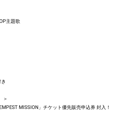
」OP主題歌
付き
）＞
TEMPEST MISSION」チケット優先販売申込券 封入！