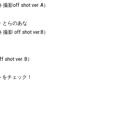
 shot ver. A）
ズ・とらのあな
f shot ver.B）
t ver. B）
トをチェック！