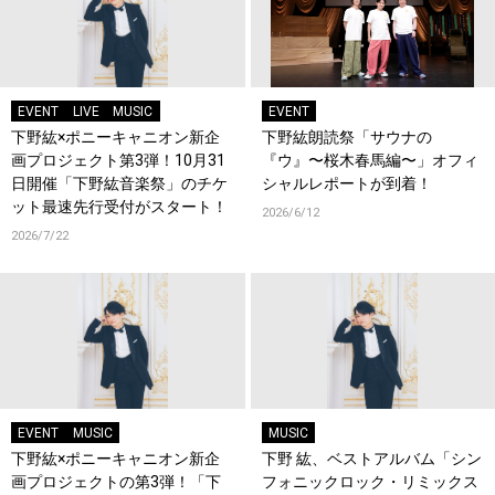
EVENT
LIVE
MUSIC
EVENT
下野紘×ポニーキャニオン新企
下野紘朗読祭「サウナの
画プロジェクト第3弾！10月31
『ウ』〜桜木春馬編〜」オフィ
日開催「下野紘音楽祭」のチケ
シャルレポートが到着！
ット最速先行受付がスタート！
2026/6/12
2026/7/22
EVENT
MUSIC
MUSIC
下野紘×ポニーキャニオン新企
下野 紘、ベストアルバム「シン
画プロジェクトの第3弾！「下
フォニックロック・リミックス