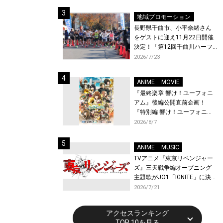
体験！
地域プロモーション
長野県千曲市、小平奈緒さん
をゲストに迎え11月22日開催
決定！「第12回千曲川ハーフ
マラソン」エントリー受付開
2026/7/23
始！
ANIME
MOVIE
『最終楽章 響け！ユーフォニ
アム』後編公開直前企画！
『特別編 響け！ユーフォニア
ム〜アンサンブルコンテス
2026/8/7
ト〜』と『最終楽章 響け！ユ
ーフォニアム』前編の一挙上
ANIME
MUSIC
映が決定！
TVアニメ『東京リベンジャー
ズ』三天戦争編オープニング
主題歌がJO1「IGNITE」に決
定！メンバー全員から喜びと
2026/7/21
作品への想いあふれるコメン
トが到着！9月に東京・大阪で
アクセスランキング
先行上映会を開催！
TOP 10を見る