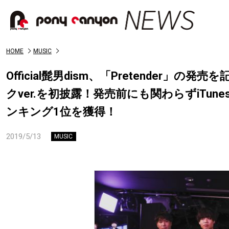
HOME
MUSIC
Official髭男dism、「Pretender」の
クver.を初披露！発売前にも関わらずiTunes
ンキング1位を獲得！
2019/5/13
MUSIC