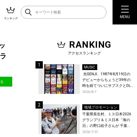
MENU
ランキング
RANKING
ィッ
アクセスランキング
楽ラ
MUSIC
光GENJI、1987年8月19日の
デビューからちょうど39年の
送る
時を経てついにサブスクとDL
配信が解禁！
2026/8/7
地域プロモーション
千葉県長生村、ミス日本2026
グランプリ＆ミス日本「海の
日」の野口絵子さんが 千葉県
唯一の村・長生村で地引網を
2026/7/31