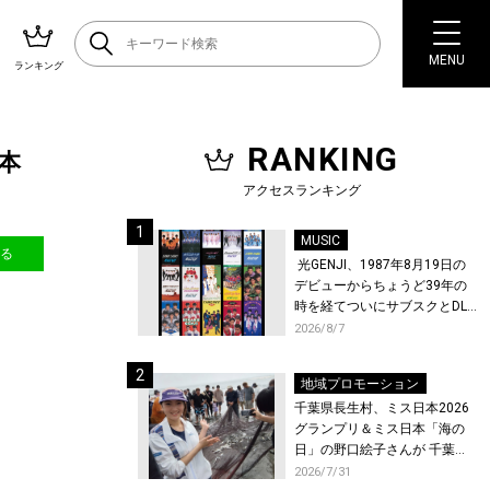
MENU
ランキング
RANKING
本
アクセスランキング
MUSIC
送る
光GENJI、1987年8月19日の
デビューからちょうど39年の
時を経てついにサブスクとDL
配信が解禁！
2026/8/7
地域プロモーション
千葉県長生村、ミス日本2026
グランプリ＆ミス日本「海の
日」の野口絵子さんが 千葉県
唯一の村・長生村で地引網を
2026/7/31