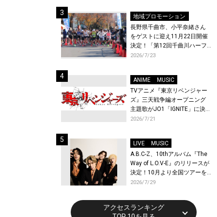
体験！
地域プロモーション
長野県千曲市、小平奈緒さん
をゲストに迎え11月22日開催
決定！「第12回千曲川ハーフ
マラソン」エントリー受付開
2026/7/23
始！
ANIME
MUSIC
TVアニメ『東京リベンジャー
ズ』三天戦争編オープニング
主題歌がJO1「IGNITE」に決
定！メンバー全員から喜びと
2026/7/21
作品への想いあふれるコメン
トが到着！9月に東京・大阪で
LIVE
MUSIC
先行上映会を開催！
A.B.C-Z、10thアルバム『The
Way of L.O.V-E』のリリースが
決定！10月より全国ツアーを
開催！
2026/7/29
アクセスランキング
TOP 10を見る