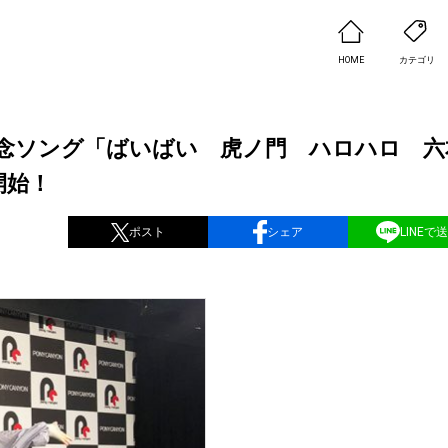
HOME
カテゴリ
念ソング「ばいばい 虎ノ門 ハロハロ 六
開始！
ポスト
シェア
LINEで