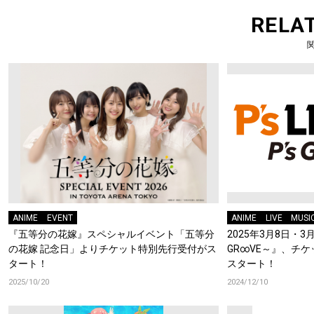
RELA
ANIME
EVENT
ANIME
LIVE
MUSI
『五等分の花嫁』スペシャルイベント「五等分
2025年3月8日・3月9日
の花嫁 記念日」よりチケット特別先行受付がス
GR∞VE～』、チ
タート！
スタート！
2025/10/20
2024/12/10