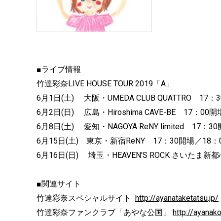
■ライブ情報
竹達彩奈LIVE HOUSE TOUR 2019「A」
6月1日(土) 大阪・UMEDA CLUB QUATTRO 17
6月2日(日) 広島・Hiroshima CAVE-BE 17：00
6月8日(土) 愛知・NAGOYA ReNY limited 17：
6月15日(土) 東京・新宿ReNY 17：30開場／18：
6月16日(日) 埼玉・HEAVEN’S ROCK さいたま新都心
■関連サイト
竹達彩奈スペシャルサイト
http://ayanataketatsu.jp/
竹達彩奈ファンクラブ「あやな公国」
http://ayanak