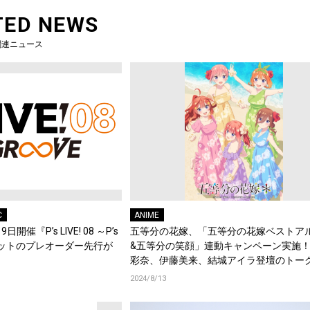
TED NEWS
関連ニュース
C
ANIME
開催『P’s LIVE! 08 ～P’s
五等分の花嫁、「五等分の花嫁ベストア
ケットのプレオーダー先行が
&五等分の笑顔」連動キャンペーン実施
彩奈、伊藤美来、結城アイラ登壇のトー
ントへのご招待や豪華景品ゲットのチャ
2024/8/13
法人別特典のデザインも初解禁！