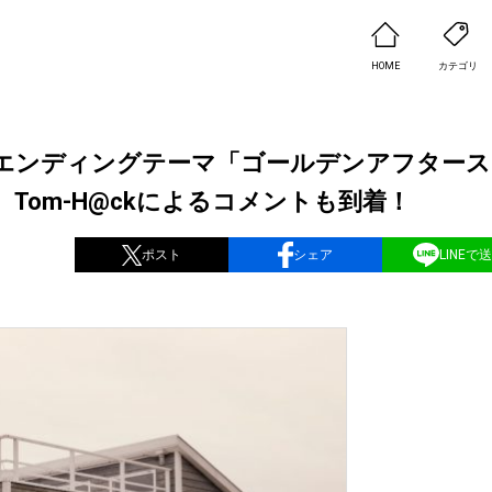
HOME
カテゴリ
tⅡ」エンディングテーマ「ゴールデンアフター
Tom-H@ckによるコメントも到着！
ポスト
シェア
LINEで