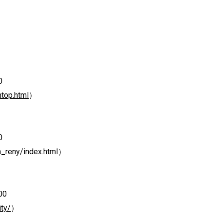
0
top.html
）
0
a_reny/index.html
）
）
00
ity/
）