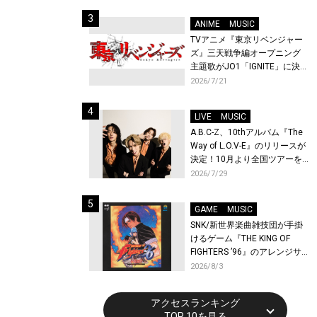
始！
ANIME
MUSIC
TVアニメ『東京リベンジャー
ズ』三天戦争編オープニング
主題歌がJO1「IGNITE」に決
定！メンバー全員から喜びと
2026/7/21
作品への想いあふれるコメン
トが到着！9月に東京・大阪で
LIVE
MUSIC
先行上映会を開催！
A.B.C-Z、10thアルバム『The
Way of L.O.V-E』のリリースが
決定！10月より全国ツアーを
開催！
2026/7/29
GAME
MUSIC
SNK/新世界楽曲雑技団が手掛
けるゲーム『THE KING OF
FIGHTERS ’96』のアレンジサ
ウンドトラックが配信開始！
2026/8/3
アクセスランキング
TOP 10を見る