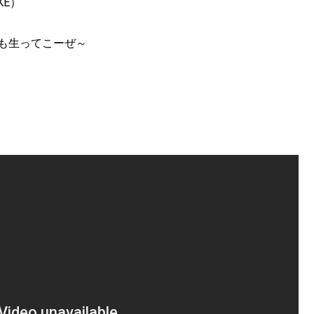
KE）
Ⅱも生ってこーぜ～