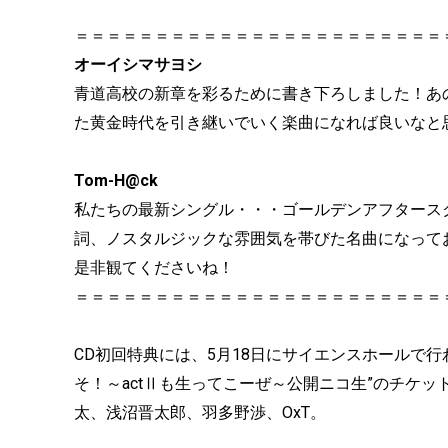
＝＝＝＝＝＝＝＝＝＝＝＝＝＝＝＝＝＝＝＝＝＝＝
オーイシマサヨシ
青道高校の新章を彩るために書き下ろしました！あ
た黄金時代を引き継いでいく楽曲になれば良いなと
Tom-H@ck
私たちの最新シングル・・・ゴールデンアフタース
詞、ノスタルジックな雰囲気を帯びた名曲になって
是非観てくださいね！
＝＝＝＝＝＝＝＝＝＝＝＝＝＝＝＝＝＝＝＝＝＝＝
CD初回特典には、5月18日にサイエンスホールで行
そ！～actⅡも生ってこーぜ～公開ニコ生”のチケ
太、浅沼晋太郎、羽多野渉、OxT。