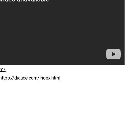
om/
https://diaace.com/index.html