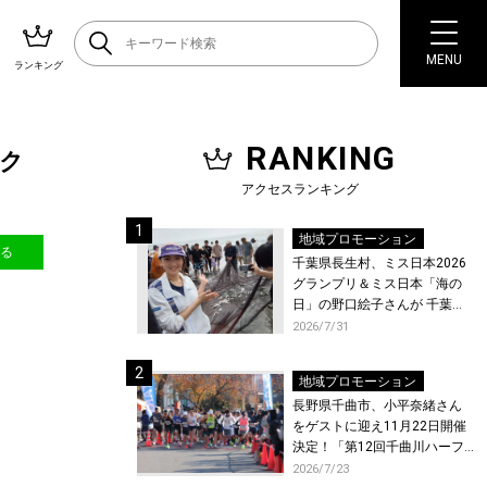
MENU
ランキング
RANKING
スク
アクセスランキング
地域プロモーション
送る
千葉県長生村、ミス日本2026
グランプリ＆ミス日本「海の
日」の野口絵子さんが 千葉県
唯一の村・長生村で地引網を
2026/7/31
体験！
地域プロモーション
長野県千曲市、小平奈緒さん
をゲストに迎え11月22日開催
決定！「第12回千曲川ハーフ
マラソン」エントリー受付開
2026/7/23