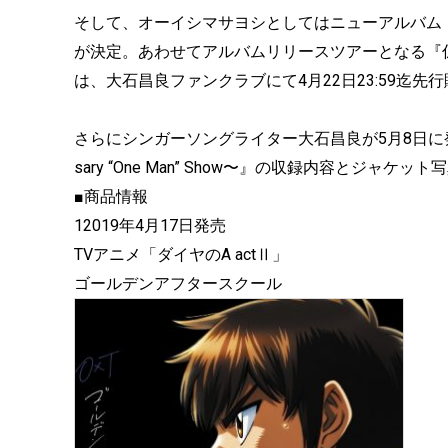
そして、オーイシマサヨシとしてはニューアルバム
が決定。あわせてアルバムリリースツアーとなる『仮
は、大石昌良ファンクラブにて4月22日23:59迄先
さらにシンガーソングライター大石昌良が5月8日に発売する
sary “One Man” Show〜』の収録内容とジャケ
■商品情報
12019年4月17日発売
TVアニメ「ダイヤのA actⅡ」
ゴールデンアフタースクール