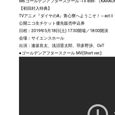
M6.ゴールデンアフタースクール ‐TV edit‐ （KARAO
【初回封入特典】
TVアニメ『ダイヤのA』青心寮へようこそ！～act
公開ニコ生チケット優先販売申込券
日程：2019年5月18日(土) 17:30開場／18:00開演
会場：サイエンスホール
出演：逢坂良太、浅沼晋太郎、羽多野渉、OxT
●ゴールデンアフタースクール MV(Short ver.):