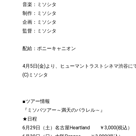
音楽：ミソシタ
制作：ミソシタ
企画：ミソシタ
監督：ミソシタ
配給：ポニーキャニオン
4月5日(金)より、ヒューマントラストシネマ渋谷に
(C)ミソシタ
■ツアー情報
『ミソパツアー～満天のパラレル～』
★日程
6月29日（土）名古屋Heartland ￥3,000(税込）