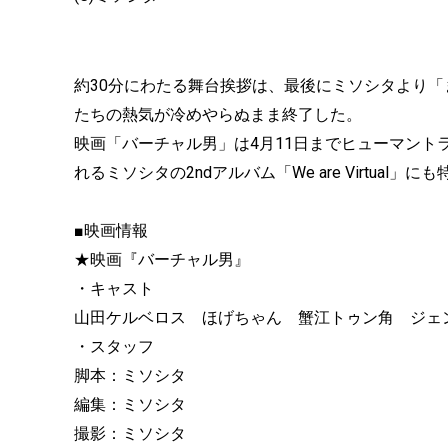
約30分にわたる舞台挨拶は、最後にミソシタより
たちの熱気が冷めやらぬまま終了した。
映画「バーチャル男」は4月11日までヒューマント
れるミソシタの2ndアルバム「We are Virtual
■映画情報
★映画『バーチャル男』
・キャスト
山田ケルベロス ほげちゃん 蟹江トゥン角 ジェ
・スタッフ
脚本：ミソシタ
編集：ミソシタ
撮影：ミソシタ