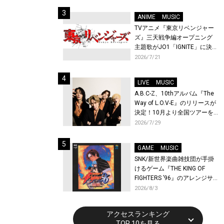
始！
ANIME
MUSIC
TVアニメ『東京リベンジャー
ズ』三天戦争編オープニング
主題歌がJO1「IGNITE」に決
定！メンバー全員から喜びと
2026/7/21
作品への想いあふれるコメン
トが到着！9月に東京・大阪で
LIVE
MUSIC
先行上映会を開催！
A.B.C-Z、10thアルバム『The
Way of L.O.V-E』のリリースが
決定！10月より全国ツアーを
開催！
2026/7/29
GAME
MUSIC
SNK/新世界楽曲雑技団が手掛
けるゲーム『THE KING OF
FIGHTERS ’96』のアレンジサ
ウンドトラックが配信開始！
2026/8/3
アクセスランキング
TOP 10を見る