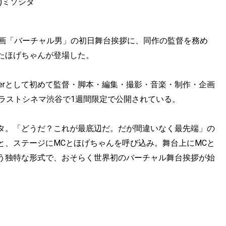
C)ミソシタ
映画「バーチャル男」の初日舞台挨拶に、同作の監督を務め
つとめたほげちゃんが登場した。
uTuberとして初めて監督・脚本・編集・撮影・音楽・制作・企画
ラストシネマ渋谷で1週間限定で公開されている。
タ。「どうだ？これが最底辺だ。だが間違いなく最先端」の
と、ステージにMCとほげちゃんを呼び込み。舞台上にMCと
う独特な形式で、おそらく世界初のバーチャル舞台挨拶が始