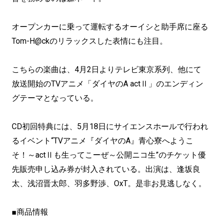
オープンカーに乗って運転するオーイシと助手席に座る
Tom-H@ckのリラックスした表情にも注目。
こちらの楽曲は、4月2日よりテレビ東京系列、他にて
放送開始のTVアニメ「ダイヤのA actⅡ」のエンディン
グテーマとなっている。
CD初回特典には、5月18日にサイエンスホールで行われ
るイベント“TVアニメ『ダイヤのA』青心寮へようこ
そ！～actⅡも生ってこーぜ～公開ニコ生”のチケット優
先販売申し込み券が封入されている。出演は、逢坂良
太、浅沼晋太郎、羽多野渉、OxT。是非お見逃しなく。
■商品情報