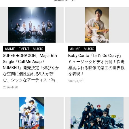
ANIME
EVENT
MUSIC
ANIME
MUSIC
SUPER★DRAGON、Major 6th
Baby Canta「Let’s Go Crazy」
Single『Call Me Asap /
ミュージックビデオ公開！疾走
NUMBER』発売決定！煌びやか
感あふれる映像で楽曲の世界観
な空間に個性溢れる9人が佇
を表現！
む、シックなアーティスト写真
2026/4/20
も公開！恒例のファンイベント
2026/4/20
開催も！