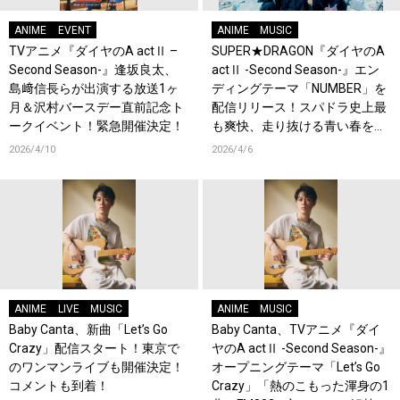
ANIME
EVENT
ANIME
MUSIC
TVアニメ『ダイヤのA actⅡ –
SUPER★DRAGON『ダイヤのA
Second Season-』逢坂良太、
actⅡ -Second Season-』エン
島﨑信長らが出演する放送1ヶ
ディングテーマ「NUMBER」を
月＆沢村バースデー直前記念ト
配信リリース！スパドラ史上最
ークイベント！緊急開催決定！
も爽快、走り抜ける青い春を閉
じ込めたMVも公開！コメント
2026/4/10
2026/4/6
も到着！
ANIME
LIVE
MUSIC
ANIME
MUSIC
Baby Canta、新曲「Let’s Go
Baby Canta、TVアニメ『ダイ
Crazy」配信スタート！東京で
ヤのA actⅡ -Second Season-』
のワンマンライブも開催決定！
オープニングテーマ「Let’s Go
コメントも到着！
Crazy」「熱のこもった渾身の1