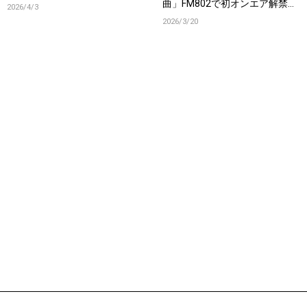
曲」FM802で初オンエア解禁！
2026/4/3
コメントも到着！
2026/3/20