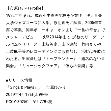
【市原ひかりProfile】
1982年生まれ。成蹊小中高等学校を卒業後、洗足音楽
大学ジャズコースに入学。原朋直氏に師事。2005年首
席で卒業。同年ポニーキャニオンより『一番の幸せ』で
メジャーデビュー。以降2014年までに8枚のリーダーア
ルバムをリリース。土岐英史、山下達郎、竹内まりや、
土岐麻子等のレコーディングにも参加し、活動は多岐に
わたる。出演番組は『トップランナー』『題名のない音
楽会』『ミュージックフェア』『僕らの音楽』等。
■リリース情報
『Sings & Plays』／ 市原ひかり
2019年4月17日(水)発売
PCCY-30250 ￥2,778+税