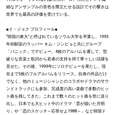
細なアンサンブルの音色を際立たせる設計でその響きは
世界でも最高の評価を受けている。
■イ・ジョク プロフィール■
“韓国の東大”と呼ばれているソウル大学を卒業し、1995
年幼馴染のラッパー キム・ジンピョと共にグループ
「パニック」でデビュー。4枚のアルバムを通して、型
破りな音楽と歌詞から若者の支持を得て華々しい活躍を
見せた。その後、1999年にソロデビューを果たし、現
在まで5枚のフルアルバムをリリース。自身の作品だけ
でなく、他のミュージシャンとのコラボやドラマのサウ
ンドトラックにも参加、完成度の高い楽曲で多数のヒッ
ト曲を残してきた。これまで数々のヒット曲を世に送り
出し、日本でも大ヒット中のドラマ「雲が描いた月明
り」や「恋のスケッチ～応答せよ1988～」など韓国ド