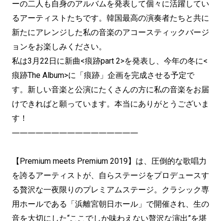
ーの二人も自身のアルバムを発表して個々に活躍してい
るアーティストたちです。韓国最高の演奏者たちと共に
新たにアレンジした私の音楽のアコースティックバージ
ョンをお楽しみください。
私は3月22日に新曲<痕跡part 2>を発表し、今年の冬に<
痕跡The Album>に「痕跡」企画を完成させる予定で
す。新しい音楽と公演にたくさんの方に私の音楽をお届
けできればと願っています。本当にありがとうございま
す！
――――――――――――――――
【Premium meets Premium 2019】は、圧倒的な歌唱力
を誇るアーティストが、自らステージをプロデュースす
る贅沢な一夜限りのプレミアムステージ。クラシック専
用ホールである「浜離宮朝日ホール」で開催され、生の
音を大切にした“ここでしか味わえない贅沢な演出”を堪