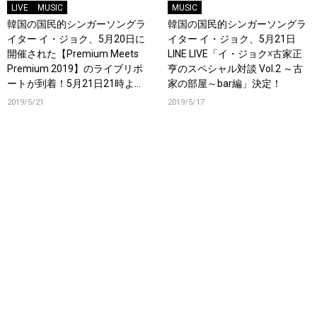
LIVE
MUSIC
MUSIC
韓国の国民的シンガーソングラ
韓国の国民的シンガーソングラ
イター イ・ジョク、5月20日に
イター イ・ジョク、5月21日
開催された【Premium Meets
LINE LIVE「イ・ジョク☓古家正
Premium 2019】のライブリポ
亨のスペシャル対談 Vol.2 ～古
ートが到着！5月21日21時より
家の部屋～bar編」決定！
LINE LIVE「イ・ジョク☓古家正
2019/5/21
2019/5/17
亨のスペシャル対談 Vol.2 ～
古家の部屋～bar編」生配信！