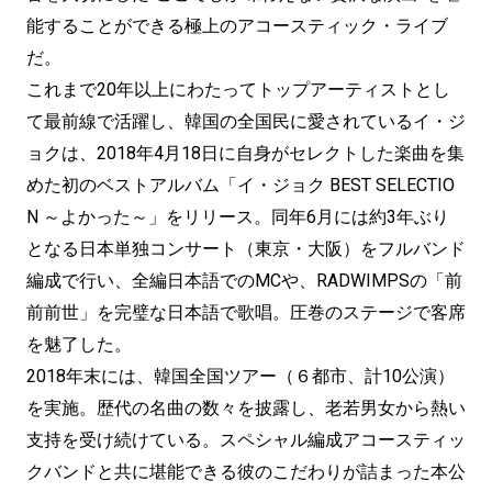
能することができる極上のアコースティック・ライブ
だ。
これまで20年以上にわたってトップアーティストとし
て最前線で活躍し、韓国の全国民に愛されているイ・ジ
ョクは、2018年4月18日に自身がセレクトした楽曲を集
めた初のベストアルバム「イ・ジョク BEST SELECTIO
N ～よかった～」をリリース。同年6月には約3年ぶり
となる日本単独コンサート（東京・大阪）をフルバンド
編成で行い、全編日本語でのMCや、RADWIMPSの「前
前前世」を完璧な日本語で歌唱。圧巻のステージで客席
を魅了した。
2018年末には、韓国全国ツアー（６都市、計10公演）
を実施。歴代の名曲の数々を披露し、老若男女から熱い
支持を受け続けている。スペシャル編成アコースティッ
クバンドと共に堪能できる彼のこだわりが詰まった本公