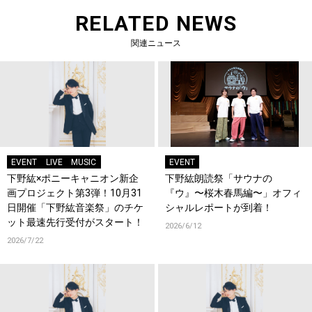
RELATED NEWS
関連ニュース
EVENT
LIVE
MUSIC
EVENT
下野紘×ポニーキャニオン新企
下野紘朗読祭「サウナの
画プロジェクト第3弾！10月31
『ウ』〜桜木春馬編〜」オフィ
日開催「下野紘音楽祭」のチケ
シャルレポートが到着！
ット最速先行受付がスタート！
2026/6/12
2026/7/22