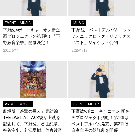
EVENT
MUSIC
MUSIC
下野紘×ポニーキャニオン新企
下野 紘、ベストアルバム「シン
画プロジェクトの第3弾！「下
フォニックロック・リミックス
野紘音楽祭」開催決定！
ベスト」ジャケット公開！
2026/5/11
2026/1/16
ANIME
MOVIE
EVENT
MUSIC
劇場版「進撃の巨人」完結編
下野紘×ポニーキャニオン 新企
THE LAST ATTACK復活上映を
画プロジェクト始動！第1弾は
記念して、下野紘、谷山紀章、
ベストアルバム発売、第2弾は
神谷浩史、花江夏樹、佐倉綾音
自身主催の朗読劇を開催！