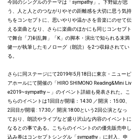
今回のシングルのテーマは「sympathy」。下野紘が思
う、人と人とのつながりやその距離感を大切に思う気持
ちをコンセプトに、思いやりや温かさを音楽にのせて伝
える楽曲となり、さらに楽曲のほかにも同じコンセプト
で舞台「刀剣乱舞」「K」の脚本・演出で知られる末満
健一が執筆したモノローグ（朗読）を2つ収録されてい
る。
さらに同ステージにて2019年5月18日に東京・ニューピ
アホールにて開催の「HIRO SHIMONO Reading&Mini Liv
e2019~sympathy～」のイベント詳細も発表された。こ
ちらのイベントは1回目が開場：14:30 ／開演：15:00、
2回目が開場 : 17:30／ 開演:18:00という2回公演となっ
ており、朗読やライブなど盛り沢山な内容のイベントに
なるとの事である。こちらのイベントのの優先販売申し
込み券はコンセプトシングル「sympathy」に封入、申