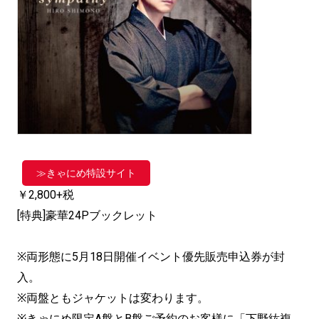
≫きゃにめ特設サイト
￥2,800+税
[特典]豪華24Pブックレット
※両形態に5月18日開催イベント優先販売申込券が封
入。
※両盤ともジャケットは変わります。
※きゃにめ限定A盤とB盤ご予約のお客様に「下野紘複