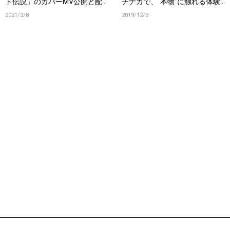
ト伝説」のカバーMV公開と配
チナカで、“本物”に触れる体験
信限定シングルを発表
を促すミュージックビデオ。
2021/2/8
2019/12/3