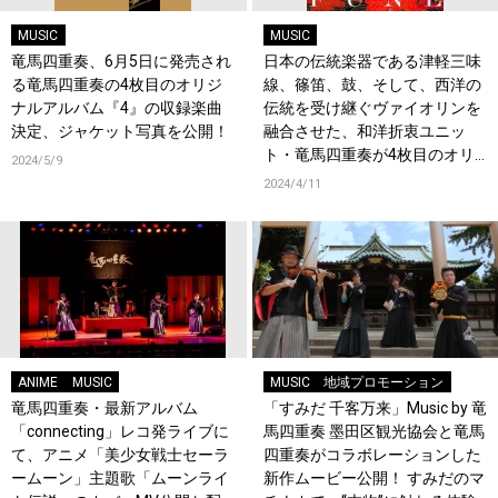
MUSIC
MUSIC
竜馬四重奏、6月5日に発売され
日本の伝統楽器である津軽三味
る竜馬四重奏の4枚目のオリジ
線、篠笛、鼓、そして、西洋の
ナルアルバム『4』の収録楽曲
伝統を受け継ぐヴァイオリンを
決定、ジャケット写真を公開！
融合させた、和洋折衷ユニッ
ト・竜馬四重奏が4枚目のオリ
2024/5/9
ジナルアルバム発売を発表！
2024/4/11
ANIME
MUSIC
MUSIC
地域プロモーション
竜馬四重奏・最新アルバム
「すみだ 千客万来」Music by 竜
「connecting」レコ発ライブに
馬四重奏 墨田区観光協会と竜馬
て、アニメ「美少女戦士セーラ
四重奏がコラボレーションした
ームーン」主題歌「ムーンライ
新作ムービー公開！ すみだのマ