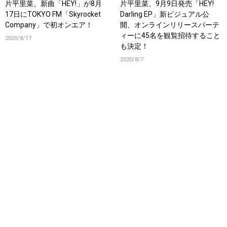
片平里菜、新曲「HEY!」が8月
片平里菜、9月9日発売「HEY!
17日にTOKYO FM「Skyrocket
Darling EP」新ビジュアル公
Company」で初オンエア！
開、オンラインリリースパーテ
ィーに45名を観覧招待すること
2020/8/17
も決定！
2020/8/7