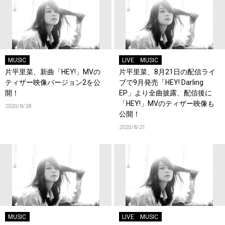
MUSIC
LIVE
MUSIC
片平里菜、新曲「HEY!」MVの
片平里菜、8月21日の配信ライ
ティザー映像バージョン2を公
ブで9月発売「HEY! Darling
開！
EP」より全曲披露、配信後に
「HEY!」MVのティザー映像も
2020/8/28
公開！
2020/8/21
MUSIC
LIVE
MUSIC