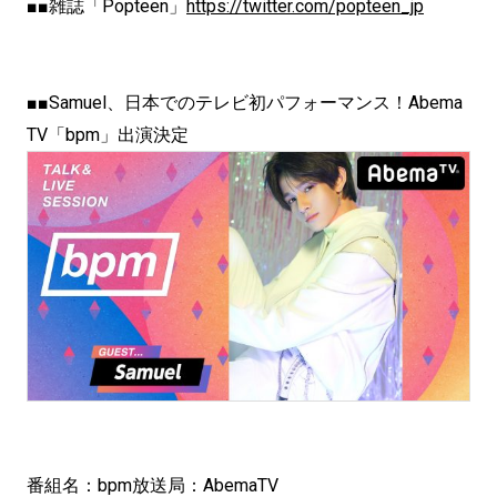
■■雑誌「Popteen」
https://twitter.com/popteen_jp
■■Samuel、日本でのテレビ初パフォーマンス！Abema
TV「bpm」出演決定
番組名：bpm放送局：AbemaTV