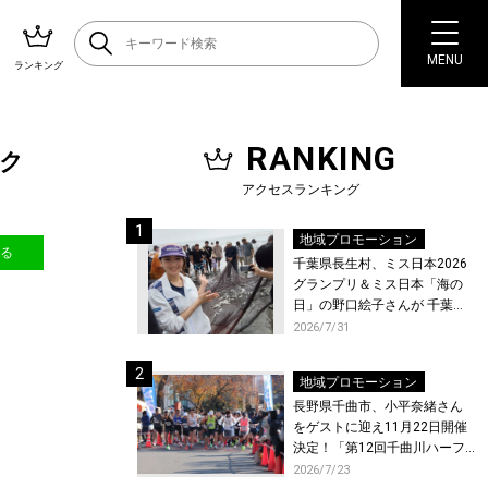
MENU
ランキング
RANKING
ク
アクセスランキング
地域プロモーション
送る
千葉県長生村、ミス日本2026
グランプリ＆ミス日本「海の
日」の野口絵子さんが 千葉県
唯一の村・長生村で地引網を
2026/7/31
体験！
地域プロモーション
長野県千曲市、小平奈緒さん
をゲストに迎え11月22日開催
決定！「第12回千曲川ハーフ
マラソン」エントリー受付開
2026/7/23