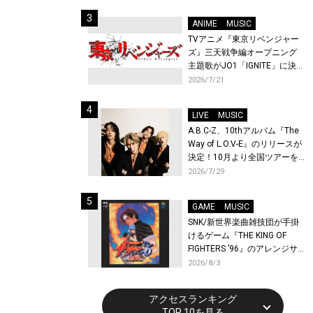
始！
ANIME
MUSIC
TVアニメ『東京リベンジャー
ズ』三天戦争編オープニング
主題歌がJO1「IGNITE」に決
定！メンバー全員から喜びと
2026/7/21
作品への想いあふれるコメン
トが到着！9月に東京・大阪で
LIVE
MUSIC
先行上映会を開催！
A.B.C-Z、10thアルバム『The
Way of L.O.V-E』のリリースが
決定！10月より全国ツアーを
開催！
2026/7/29
GAME
MUSIC
SNK/新世界楽曲雑技団が手掛
けるゲーム『THE KING OF
FIGHTERS ’96』のアレンジサ
ウンドトラックが配信開始！
2026/8/3
アクセスランキング
TOP 10を見る