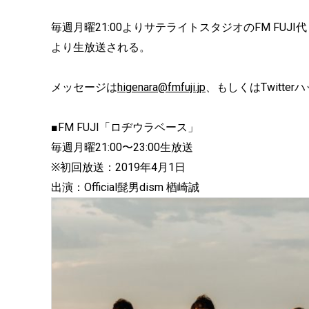
毎週月曜21:00よりサテライトスタジオのFM FUJI代々木
より生放送される。
メッセージは
higenara@fmfuji.jp
、もしくはTwitt
■FM FUJI「ロヂウラベース」
毎週月曜21:00〜23:00生放送
※初回放送：2019年4月1日
出演：Official髭男dism 楢崎誠