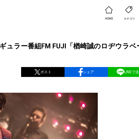
HOME
カテゴリ
の初冠レギュラー番組FM FUJI「楢崎誠のロヂウラベ
ポスト
シェア
LINEで