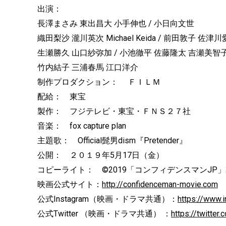
出演：
長澤まさみ 東出昌大 小手伸也 / 小日向文世
織田梨沙 瀧川英次 Michael Keida / 前田敦子 佐
生瀬勝久 山口紗弥加 / 小池徹平 佐藤隆太 吉瀬美智子
竹内結子 三浦春馬 江口洋介
制作プロダクション： ＦＩＬＭ
配給： 東宝
製作： フジテレビ・東宝・ＦＮＳ２７社
音楽： fox capture plan
主題歌： Official髭男dism『Pretender』
公開： ２０１９年5月17日（金）
コピーライト： ©2019「コンフィデンスマンJP
映画公式サイト：
http://confidenceman-movie.com
公式Instagram（映画・ドラマ共通）：
https://www.
公式Twitter （映画・ドラマ共通） ：
https://twitte