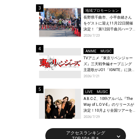
体験！
地域プロモーション
長野県千曲市、小平奈緒さん
をゲストに迎え11月22日開催
決定！「第12回千曲川ハーフ
マラソン」エントリー受付開
2026/7/23
始！
ANIME
MUSIC
TVアニメ『東京リベンジャー
ズ』三天戦争編オープニング
主題歌がJO1「IGNITE」に決
定！メンバー全員から喜びと
2026/7/21
作品への想いあふれるコメン
トが到着！9月に東京・大阪で
LIVE
MUSIC
先行上映会を開催！
A.B.C-Z、10thアルバム『The
Way of L.O.V-E』のリリースが
決定！10月より全国ツアーを
開催！
2026/7/29
アクセスランキング
TOP 10を見る