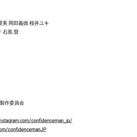
津川愛美 岡田義徳 桜井ユキ
 石黒 賢
」製作委員会
instagram.com/confidenceman_jp/
r.com/confidencemanJP