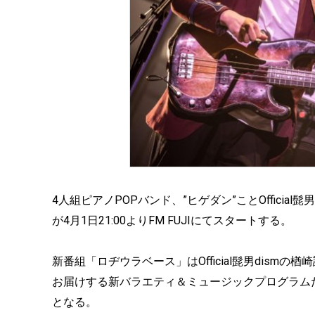
4人組ピアノPOPバンド、”ヒゲダン”ことOfficial
が4月1日21:00よりFM FUJIにてスタートする。
新番組「ロヂウラベース」はOfficial髭男dis
お届けする新バラエティ＆ミュージックプログラム
となる。