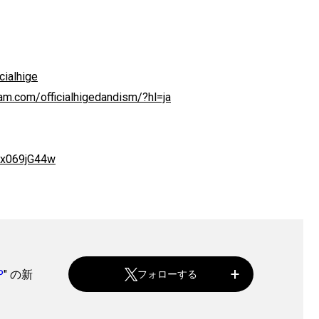
icialhige
am.com/officialhigedandism/?hl=ja
xx069jG44w
P
" の新
フォローする