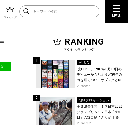
MENU
ランキング
RANKING
ー
アクセスランキング
MUSIC
送る
光GENJI、1987年8月19日の
デビューからちょうど39年の
時を経てついにサブスクとDL
配信が解禁！
2026/8/7
地域プロモーション
千葉県長生村、ミス日本2026
グランプリ＆ミス日本「海の
日」の野口絵子さんが 千葉県
唯一の村・長生村で地引網を
2026/7/31