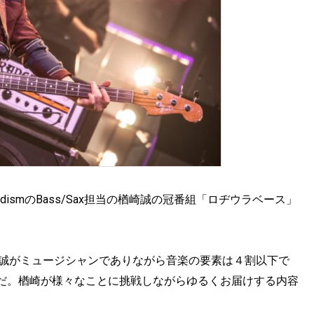
髭男dismのBass/Sax担当の楢崎誠の冠番組「ロヂウラベース」
mの楢崎誠がミュージシャンでありながら音楽の要素は４割以下で
だ。楢崎が様々なことに挑戦しながらゆるくお届けする内容