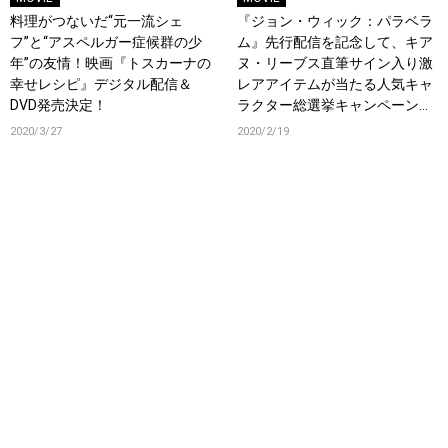
料理がつないだ“元一流シェ
『ジョン・ウィック：パラベラ
フ”と“アスペルガー症候群の少
ム』先行配信を記念して、キア
年”の友情！映画『トスカーナの
ヌ・リーブス直筆サイン入り激
幸せレシピ』デジタル配信＆
レアアイテムが当たる人気キャ
DVD発売決定！
ラクター総選挙キャンペーンの
投稿スタート！
2020/3/27
2020/2/19