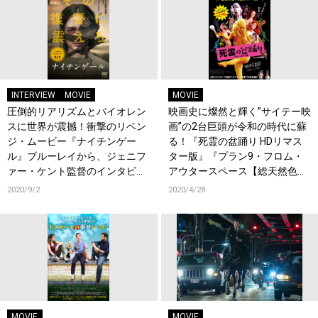
INTERVIEW
MOVIE
MOVIE
圧倒的リアリズムとバイオレン
映画史に燦然と輝く”サイテー映
スに世界が震撼！衝撃のリベン
画”の2台巨頭が令和の時代に蘇
ジ・ムービー『ナイチンゲー
る！『死霊の盆踊り HDリマス
ル』ブルーレイから、ジェニフ
ター版』『プラン9・フロム・
ァー・ケント監督のインタビュ
アウタースペース【総天然色
ーの一部を初公開！！
版】』2タイトルのデジタル配
2020/9/2
2020/4/28
信・Blu-ray＆DVD発売決定！
MOVIE
MOVIE