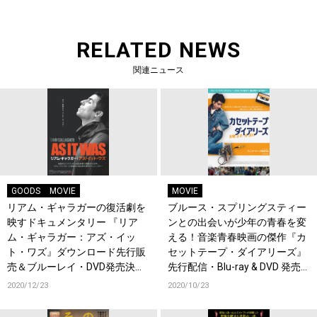
RELATED NEWS
関連ニュース
GOODS
MOVIE
MOVIE
リアム・ギャラガーの復活劇を
ブルース・スプリングスティー
映すドキュメンタリー 『リア
ンとの出会いが少年の青春を変
ム・ギャラガー：アズ・イッ
える！音楽青春映画の傑作『カ
ト・ワズ』ダウンロード先行販
セットテープ・ダイアリーズ』
売＆ブルーレイ・DVD発売決
先行配信・Blu-ray & DVD 発売
定！
決定！
2020/12/23
2020/10/23