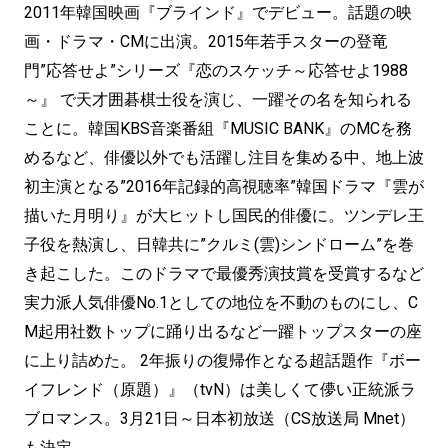
2011年韓国映画『ブラインド』でデビュー。話題の映
画・ドラマ・CMに出演。2015年若手スターの登竜
門”応答せよ”シリーズ『恋のスケッチ～応答せよ1988
～』 で天才囲碁棋士役を演じ、一躍その名を知られる
ことに。韓国KBS音楽番組『MUSIC BANK』のMCを務
めるなど、俳優以外でも活躍し注目を集める中、地上波
初主演となる”2016年記録的高視聴率”韓国ドラマ『雲が
描いた月明り』が大ヒットし国民的俳優に。ツンデレ王
子役を熱演し、日韓共に”クルミ(雲)シンドローム”を巻
き起こした。このドラマで最優秀演技賞を受賞するなど
実力派人気俳優No.1としての地位を不動のものにし、C
M起用社数トップに踊り出るなど一躍トップスターの座
に上り詰めた。 2年振りの復帰作となる超話題作『ボー
イフレンド（原題）』（tvN）は美しくて儚い正統派ラ
ブロマンス。3月21日～日本初放送（CS放送局 Mnet）
も決定。