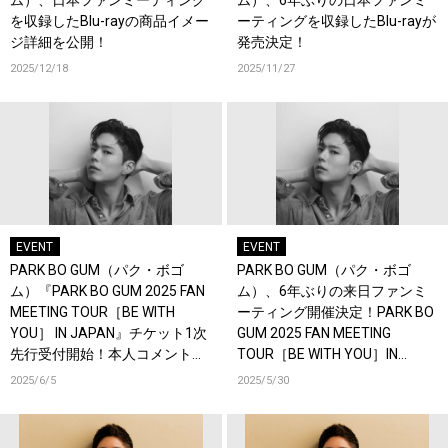
ム）、日本ファンミーティング
ム）、6年ぶりの日本ファンミ
を収録したBlu-rayの商品イメー
ーティングを収録したBlu-rayが
ジ詳細を公開！
発売決定！
2025/12/18
2025/11/27
EVENT
EVENT
PARK BO GUM（パク・ボゴ
PARK BO GUM（パク・ボゴ
ム）『PARK BO GUM 2025 FAN
ム）、6年ぶりの来日ファンミ
MEETING TOUR［BE WITH
ーティング開催決定！PARK BO
YOU］ IN JAPAN』チケット1次
GUM 2025 FAN MEETING
先行受付開始！本人コメント動
TOUR［BE WITH YOU］IN
画も公開！
JAPAN、横浜・ぴあアリーナ
2025/6/5
2025/5/30
MMにて開催！