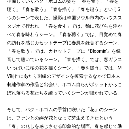
準備していくパク・ボゴムの姿を 「春を食す」「春を
聴く」「春を歌う」「春を描く」「春を縫う」という5
つのシーンで表した。撮影は韓国ソウル市内のハウスス
タジオで行われ、「春を食す」では、麺に花びらを浮か
べて春を味わうシーン。「春を聴く」では、目覚めて春
の訪れを感じカセットテープに春風を録音するシーン。
「春を歌う」では、カセットテープに『Bloomin’』を録
音して聴いているシーン。「春を描く」では、窓ガラス
いっぱいに桜の花を描くシーン。「春を縫う」では、M
V制作にあたり刺繍のデザインを模索するなかで日本人
刺繍作家の作品と出会い、ボゴム自らがポケットからこ
ぼれ落ちる花たちを縫っていくシーンが描かれている。
そして、パク・ボゴムの手首に咲いた「花」のシーン
は、ファンとの絆が花となって芽生えてきたという
「春」の兆しを感じさせる印象的な場面。春を感じて準