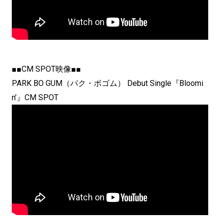
■■CM SPOT映像■■
PARK BO GUM（パク・ボゴム） Debut Single『Bloomi
n’』CM SPOT