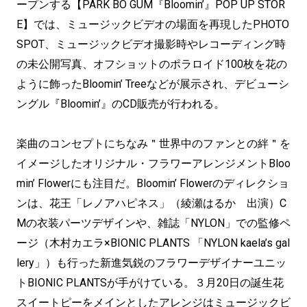
ープンする【PARK BO GUM『Bloomin’』POP UP STOR
E】では、ミュージックビデオの場面を再現したPHOTO
SPOT、ミュージックビデオ撮影時やレコーディング時
の未公開写真、オフショットのポラロイド100枚を花の
ように飾ったBloomin’ Treeなどが展示され、デビューシ
ングル『Bloomin’』のCD販売が行われる。
楽曲のコンセプトにちなみ＂世界中のファンとの絆＂を
イメージしたオリジナル・フラワーアレンジメントBloo
min’ Flowerにも注目だ。Bloomin’ Flowerのディレクショ
ンは、花王「レノアハピネス」（綾瀬はるか 出演）C
Mの衣装パーツデザインや、雑誌「NYLON」での監修ペ
ージ（木村カエラ×BIONIC PLANTS 「NYLON kaela’s gal
lery」）も行った新進気鋭のフラワーデザイナーユニッ
トBIONIC PLANTSが手がけている。３月20日の誕生花
スイートピーをメインとしたアレンジはミュージックビ