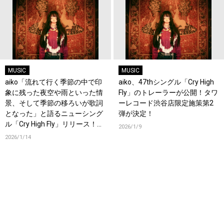
MUSIC
MUSIC
aiko「流れて行く季節の中で印
aiko、47thシングル「Cry High
象に残った夜空や雨といった情
Fly」のトレーラーが公開！タワ
景、そして季節の移ろいが歌詞
ーレコード渋谷店限定施策第2
となった」と語るニューシング
弾が決定！
ル「Cry High Fly」リリース！オ
2026/1/9
フィシャルインタビューも公
2026/1/14
開！