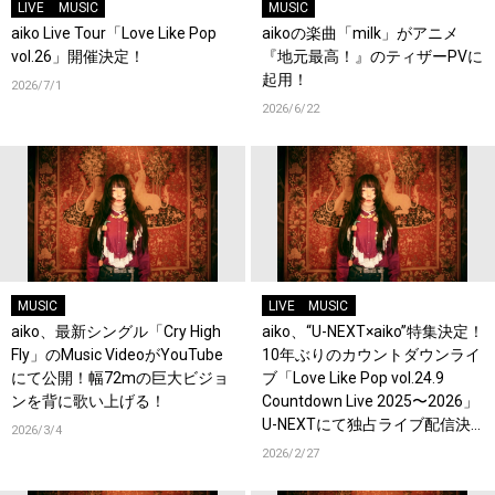
LIVE
MUSIC
MUSIC
aiko Live Tour「Love Like Pop
aikoの楽曲「milk」がアニメ
vol.26」開催決定！
『地元最高！』のティザーPVに
起用！
2026/7/1
2026/6/22
MUSIC
LIVE
MUSIC
aiko、最新シングル「Cry High
aiko、“U-NEXT×aiko”特集決定！
Fly」のMusic VideoがYouTube
10年ぶりのカウントダウンライ
にて公開！幅72mの巨大ビジョ
ブ「Love Like Pop vol.24.9
ンを背に歌い上げる！
Countdown Live 2025〜2026」
U-NEXTにて独占ライブ配信決
2026/3/4
定！過去ライブ映像一挙配信ス
2026/2/27
タート！