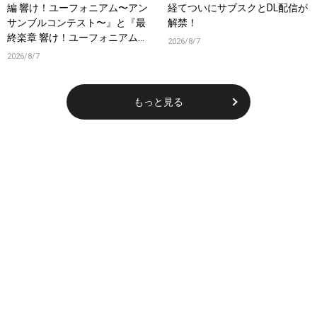
編 響け！ユーフォニアム〜アン
経てついにサブスクとDL配信が
サンブルコンテスト〜』と『最
解禁！
終楽章 響け！ユーフォニアム』
2026/8/7
前編の一挙上映が決定！
2026/8/7
もっと見る