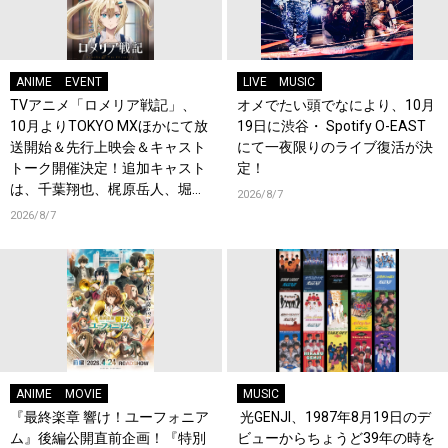
ANIME
EVENT
LIVE
MUSIC
TVアニメ「ロメリア戦記」、
オメでたい頭でなにより、10月
10月よりTOKYO MXほかにて放
19日に渋谷・ Spotify O-EAST
送開始＆先行上映会＆キャスト
にて一夜限りのライブ復活が決
トーク開催決定！追加キャスト
定！
は、千葉翔也、梶原岳人、堀江
2026/8/7
瞬、綿貫竜之介！PV第1弾公
2026/8/7
開！キャストもコメント到着！
ANIME
MOVIE
MUSIC
『最終楽章 響け！ユーフォニア
光GENJI、1987年8月19日のデ
ム』後編公開直前企画！『特別
ビューからちょうど39年の時を