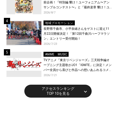
前企画！『特別編 響け！ユーフォニアム〜アン
サンブルコンテスト〜』と『最終楽章 響け！ユ
ーフォニアム』前編の一挙上映が決定！
2026/8/7
地域プロモーション
長野県千曲市、小平奈緒さんをゲストに迎え11
月22日開催決定！「第12回千曲川ハーフマラソ
ン」エントリー受付開始！
2026/7/23
ANIME
MUSIC
TVアニメ『東京リベンジャーズ』三天戦争編オ
ープニング主題歌がJO1「IGNITE」に決定！メン
バー全員から喜びと作品への想いあふれるコメン
トが到着！9月に東京・大阪で先行上映会を開
2026/7/21
催！
アクセスランキング
TOP 10を見る