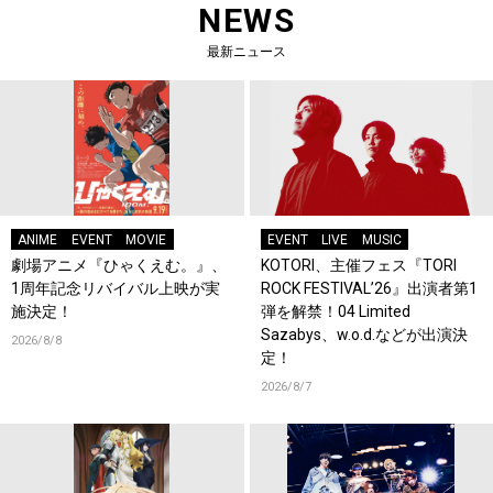
NEWS
最新ニュース
ANIME
EVENT
MOVIE
EVENT
LIVE
MUSIC
劇場アニメ『ひゃくえむ。』、
KOTORI、主催フェス『TORI
1周年記念リバイバル上映が実
ROCK FESTIVAL’26』出演者第1
施決定！
弾を解禁！04 Limited
Sazabys、w.o.d.などが出演決
2026/8/8
定！
2026/8/7