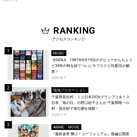
2021/7/9
RANKING
アクセスランキング
MUSIC
光GENJI、1987年8月19日のデビューからちょう
ど39年の時を経てついにサブスクとDL配信が解
禁！
2026/8/7
地域プロモーション
千葉県長生村、ミス日本2026グランプリ＆ミス
日本「海の日」の野口絵子さんが 千葉県唯一の
村・長生村で地引網を体験！
2026/7/31
ANIME
MOVIE
『最終楽章 響け！ユーフォニアム』後編公開直