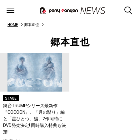
HOME
郷本直也
郷本直也
STAGE
舞台TRUMPシリーズ最新作
『COCOON』、「月の翳り」編
と「星ひとつ」編、2作同時に
DVD発売決定! 同時購入特典も決
定!