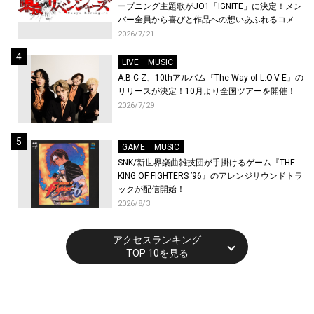
ープニング主題歌がJO1「IGNITE」に決定！メン
バー全員から喜びと作品への想いあふれるコメン
トが到着！9月に東京・大阪で先行上映会を開
2026/7/21
催！
LIVE
MUSIC
A.B.C-Z、10thアルバム『The Way of L.O.V-E』の
リリースが決定！10月より全国ツアーを開催！
2026/7/29
GAME
MUSIC
SNK/新世界楽曲雑技団が手掛けるゲーム『THE
KING OF FIGHTERS ’96』のアレンジサウンドトラ
ックが配信開始！
2026/8/3
アクセスランキング
TOP 10を見る