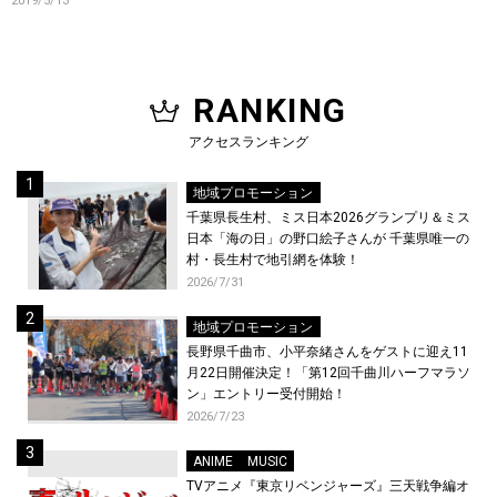
2019/5/13
RANKING
アクセスランキング
地域プロモーション
千葉県長生村、ミス日本2026グランプリ＆ミス
日本「海の日」の野口絵子さんが 千葉県唯一の
村・長生村で地引網を体験！
2026/7/31
地域プロモーション
長野県千曲市、小平奈緒さんをゲストに迎え11
月22日開催決定！「第12回千曲川ハーフマラソ
ン」エントリー受付開始！
2026/7/23
ANIME
MUSIC
TVアニメ『東京リベンジャーズ』三天戦争編オ