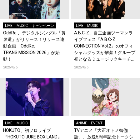
LIVE
MUSIC
キャンペーン
LIVE
MUSIC
OddRe:、デジタルシングル「黄
A.B.C-Z、自主企画ツーマンラ
泉還」がリリース！リリース連
イブフェス『A.B.C-Z
動企画「OddRe:
CONNECTION Vol.2』のオフィ
TRANS:MISSION 2026」が始
シャルグッズが解禁！グループ
動！
初となるミュージックキーチェ
ーンが登場！
2026/8/5
2026/8/5
LIVE
MUSIC
ANIME
EVENT
HOKUTO、初ソロライブ
TVアニメ「大正オトメ御伽
『HOKUTO JUKE BOX LAND』
話」、放送5周年記念トークシ