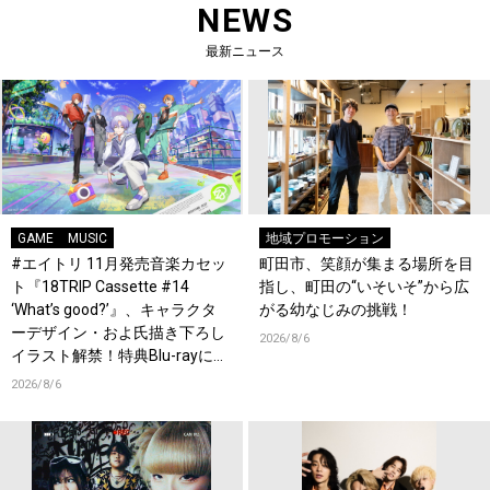
NEWS
最新ニュース
GAME
MUSIC
地域プロモーション
#エイトリ 11月発売音楽カセッ
町田市、笑顔が集まる場所を目
ト『18TRIP Cassette #14
指し、町田の“いそいそ”から広
‘What’s good?’』、キャラクタ
がる幼なじみの挑戦！
ーデザイン・およ氏描き下ろし
2026/8/6
イラスト解禁！特典Blu-rayには
『HAMAツアーズ全体会議』が
2026/8/6
収録！