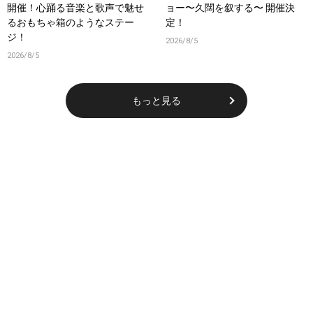
開催！心踊る音楽と歌声で魅せ
ョー〜久闊を叙する〜 開催決
るおもちゃ箱のようなステー
定！
ジ！
2026/8/5
2026/8/5
もっと見る