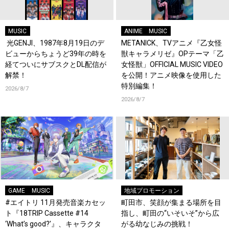
MUSIC
ANIME
MUSIC
光GENJI、1987年8月19日のデ
METANICK、TVアニメ『乙女怪
ビューからちょうど39年の時を
獣キャラメリゼ』OPテーマ「乙
経てついにサブスクとDL配信が
女怪獣」OFFICIAL MUSIC VIDEO
解禁！
を公開！アニメ映像を使用した
特別編集！
2026/8/7
2026/8/7
GAME
MUSIC
地域プロモーション
#エイトリ 11月発売音楽カセッ
町田市、笑顔が集まる場所を目
ト『18TRIP Cassette #14
指し、町田の“いそいそ”から広
‘What’s good?’』、キャラクタ
がる幼なじみの挑戦！