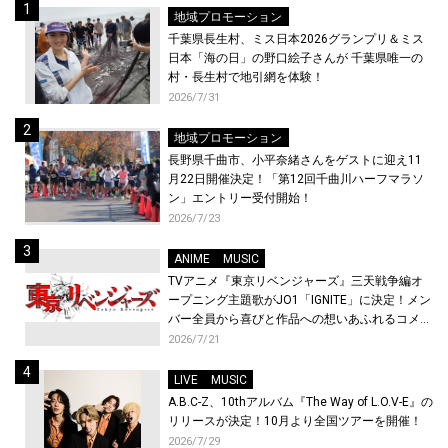
地域プロモーション
千葉県長生村、ミス日本2026グランプリ＆ミス
日本「海の日」の野口絵子さんが 千葉県唯一の
村・長生村で地引網を体験！
2026/7/31
地域プロモーション
長野県千曲市、小平奈緒さんをゲストに迎え11
月22日開催決定！「第12回千曲川ハーフマラソ
ン」エントリー受付開始！
2026/7/23
ANIME
MUSIC
TVアニメ『東京リベンジャーズ』三天戦争編オ
ープニング主題歌がJO1「IGNITE」に決定！メン
バー全員から喜びと作品への想いあふれるコメン
トが到着！9月に東京・大阪で先行上映会を開
2026/7/21
催！
LIVE
MUSIC
A.B.C-Z、10thアルバム『The Way of L.O.V-E』の
リリースが決定！10月より全国ツアーを開催！
2026/7/29