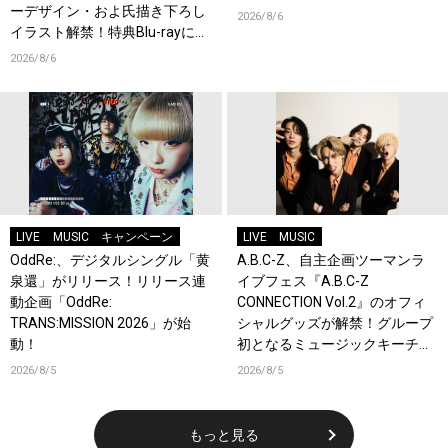
ーデザイン・およ氏描き下ろし
2026/8/6
イラスト解禁！特典Blu-rayには
『HAMAツアーズ全体会議』が
2026/8/6
収録！
LIVE
MUSIC
キャンペーン
LIVE
MUSIC
OddRe:、デジタルシングル「黄
A.B.C-Z、自主企画ツーマンラ
泉還」がリリース！リリース連
イブフェス『A.B.C-Z
動企画「OddRe:
CONNECTION Vol.2』のオフィ
TRANS:MISSION 2026」が始
シャルグッズが解禁！グループ
動！
初となるミュージックキーチェ
ーンが登場！
2026/8/5
2026/8/5
もっと見る