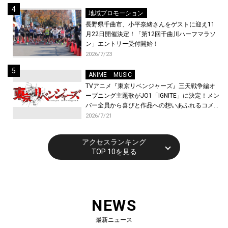
地域プロモーション
長野県千曲市、小平奈緒さんをゲストに迎え11
月22日開催決定！「第12回千曲川ハーフマラソ
ン」エントリー受付開始！
2026/7/23
ANIME
MUSIC
TVアニメ『東京リベンジャーズ』三天戦争編オ
ープニング主題歌がJO1「IGNITE」に決定！メン
バー全員から喜びと作品への想いあふれるコメン
トが到着！9月に東京・大阪で先行上映会を開
2026/7/21
催！
アクセスランキング
TOP 10を見る
NEWS
最新ニュース