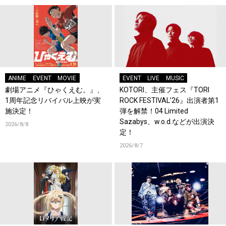
ANIME
EVENT
MOVIE
EVENT
LIVE
MUSIC
劇場アニメ『ひゃくえむ。』、
KOTORI、主催フェス『TORI
1周年記念リバイバル上映が実
ROCK FESTIVAL’26』出演者第1
施決定！
弾を解禁！04 Limited
Sazabys、w.o.d.などが出演決
2026/8/8
定！
2026/8/7