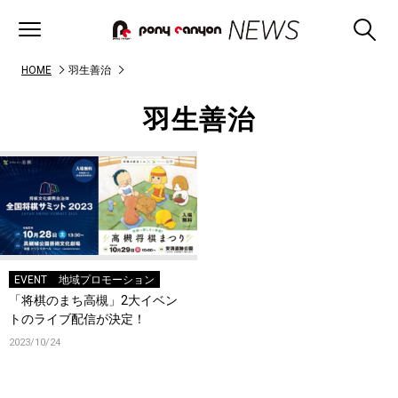
HOME
羽生善治
羽生善治
EVENT
地域プロモーション
「将棋のまち高槻」2大イベン
トのライブ配信が決定！
2023/10/24