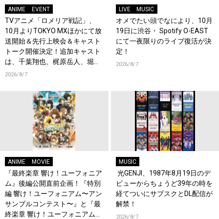
ANIME
EVENT
LIVE
MUSIC
TVアニメ「ロメリア戦記」、
オメでたい頭でなにより、10月
10月よりTOKYO MXほかにて放
19日に渋谷・ Spotify O-EAST
送開始＆先行上映会＆キャスト
にて一夜限りのライブ復活が決
トーク開催決定！追加キャスト
定！
は、千葉翔也、梶原岳人、堀江
2026/8/7
瞬、綿貫竜之介！PV第1弾公
2026/8/7
開！キャストもコメント到着！
ANIME
MOVIE
MUSIC
『最終楽章 響け！ユーフォニア
光GENJI、1987年8月19日のデ
ム』後編公開直前企画！『特別
ビューからちょうど39年の時を
編 響け！ユーフォニアム〜アン
経てついにサブスクとDL配信が
サンブルコンテスト〜』と『最
解禁！
終楽章 響け！ユーフォニアム』
2026/8/7