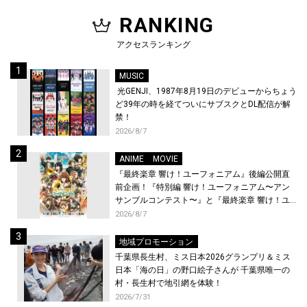
RANKING
アクセスランキング
MUSIC
光GENJI、1987年8月19日のデビューからちょう
ど39年の時を経てついにサブスクとDL配信が解
禁！
2026/8/7
ANIME
MOVIE
『最終楽章 響け！ユーフォニアム』後編公開直
前企画！『特別編 響け！ユーフォニアム〜アン
サンブルコンテスト〜』と『最終楽章 響け！ユ
ーフォニアム』前編の一挙上映が決定！
2026/8/7
地域プロモーション
千葉県長生村、ミス日本2026グランプリ＆ミス
日本「海の日」の野口絵子さんが 千葉県唯一の
村・長生村で地引網を体験！
2026/7/31