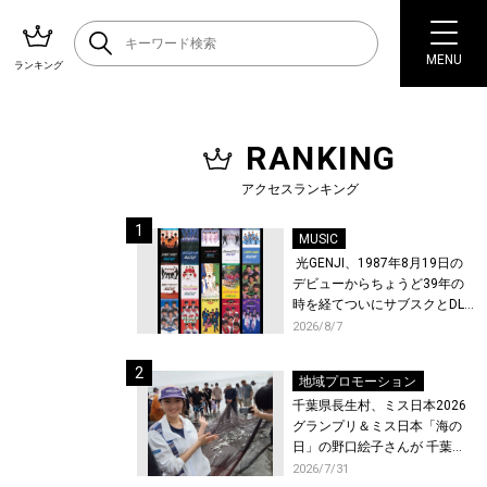
MENU
ランキング
RANKING
アクセスランキング
MUSIC
光GENJI、1987年8月19日の
デビューからちょうど39年の
時を経てついにサブスクとDL
配信が解禁！
2026/8/7
地域プロモーション
千葉県長生村、ミス日本2026
グランプリ＆ミス日本「海の
日」の野口絵子さんが 千葉県
唯一の村・長生村で地引網を
2026/7/31