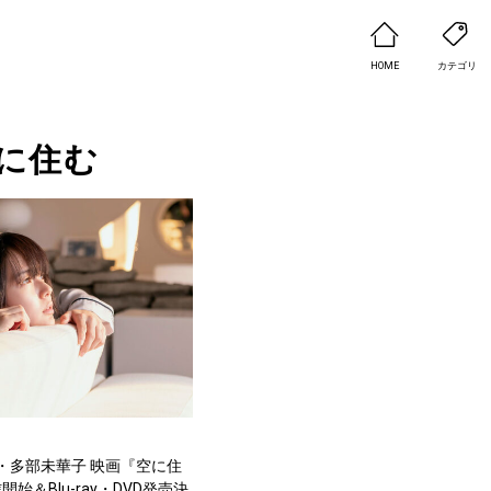
HOME
カテゴリ
に住む
・多部未華子 映画『空に住
始＆Blu-ray・DVD発売決