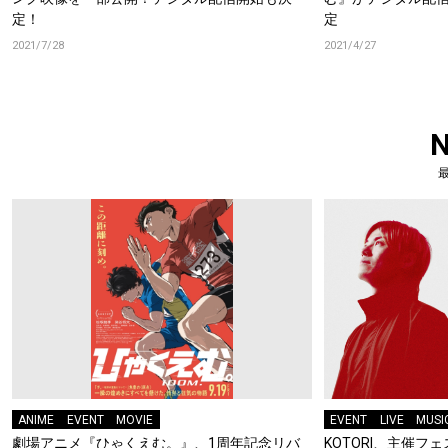
定！
定
2021/7/28
2021/4/27
ANIME
EVENT
MOVIE
EVENT
LIVE
MUSI
劇場アニメ『ひゃくえむ。』、1周年記念リバ
KOTORI、主催フェス