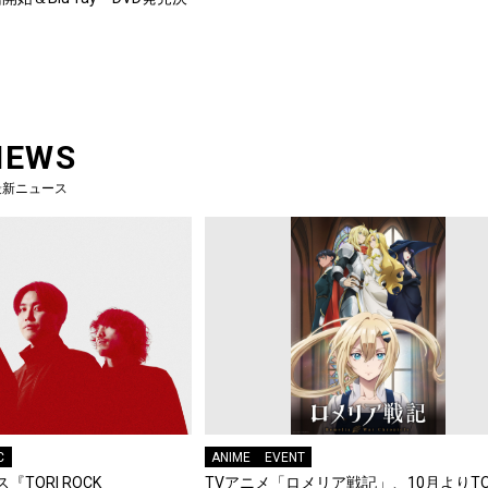
NEWS
最新ニュース
C
ANIME
EVENT
『TORI ROCK
TVアニメ「ロメリア戦記」、10月よりTO