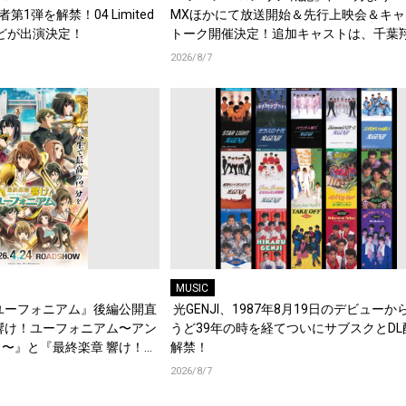
演者第1弾を解禁！04 Limited
MXほかにて放送開始＆先行上映会＆キャ
d.などが出演決定！
トーク開催決定！追加キャストは、千葉
梶原岳人、堀江瞬、綿貫竜之介！PV第1
2026/8/7
開！キャストもコメント到着！
MUSIC
ユーフォニアム』後編公開直
光GENJI、1987年8月19日のデビューか
響け！ユーフォニアム〜アン
うど39年の時を経てついにサブスクとDL
〜』と『最終楽章 響け！ユ
解禁！
編の一挙上映が決定！
2026/8/7