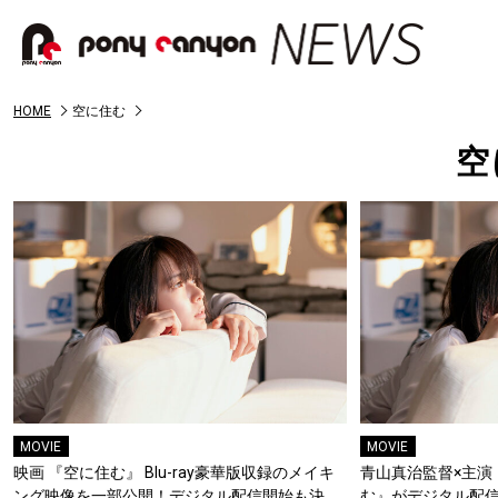
HOME
空に住む
空
MOVIE
MOVIE
映画 『空に住む』 Blu-ray豪華版収録のメイキ
青山真治監督×主演
ング映像を一部公開！デジタル配信開始も決
む』がデジタル配信開