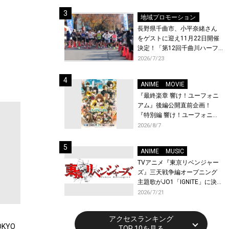
体験！
地域プロモーション
長野県千曲市、小平奈緒さん
をゲストに迎え11月22日開催
決定！「第12回千曲川ハーフ
マラソン」エントリー受付開
2026/7/23
始！
ANIME
MOVIE
『最終楽章 響け！ユーフォニ
アム』後編公開直前企画！
『特別編 響け！ユーフォニア
ム〜アンサンブルコンテス
2026/8/7
ト〜』と『最終楽章 響け！ユ
ーフォニアム』前編の一挙上
ANIME
MUSIC
映が決定！
TVアニメ『東京リベンジャー
ズ』三天戦争編オープニング
主題歌がJO1「IGNITE」に決
定！メンバー全員から喜びと
2026/7/21
作品への想いあふれるコメン
トが到着！9月に東京・大阪で
アクセスランキング
先行上映会を開催！
KYO
TOP 10を見る