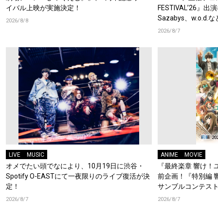
イバル上映が実施決定！
FESTIVAL’26』出
Sazabys、w.o.
2026/8/8
2026/8/7
LIVE
MUSIC
ANIME
MOVIE
オメでたい頭でなにより、10月19日に渋谷・
『最終楽章 響け！
Spotify O-EASTにて一夜限りのライブ復活が決
前企画！『特別編 
定！
サンブルコンテスト
ーフォニアム』前
2026/8/7
2026/8/7