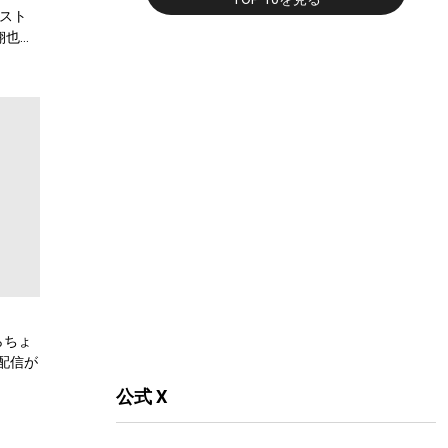
スト
翔也、
弾公
らちょ
配信が
公式 X