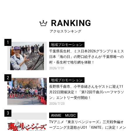
RANKING
アクセスランキング
地域プロモーション
千葉県長生村、ミス日本2026グランプリ＆ミス
日本「海の日」の野口絵子さんが 千葉県唯一の
村・長生村で地引網を体験！
2026/7/31
地域プロモーション
長野県千曲市、小平奈緒さんをゲストに迎え11
月22日開催決定！「第12回千曲川ハーフマラソ
ン」エントリー受付開始！
2026/7/23
ANIME
MUSIC
TVアニメ『東京リベンジャーズ』三天戦争編オ
ープニング主題歌がJO1「IGNITE」に決定！メン