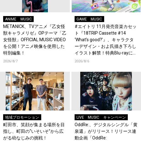
ANIME
MUSIC
GAME
MUSIC
METANICK、TVアニメ『乙女怪
#エイトリ 11月発売音楽カセッ
獣キャラメリゼ』OPテーマ「乙
ト『18TRIP Cassette #14
女怪獣」OFFICIAL MUSIC VIDEO
‘What’s good?’』、キャラクタ
を公開！アニメ映像を使用した
ーデザイン・およ氏描き下ろし
特別編集！
イラスト解禁！特典Blu-rayには
『HAMAツアーズ全体会議』が
2026/8/7
2026/8/6
収録！
地域プロモーション
LIVE
MUSIC
キャンペーン
町田市、笑顔が集まる場所を目
OddRe:、デジタルシングル「黄
指し、町田の“いそいそ”から広
泉還」がリリース！リリース連
がる幼なじみの挑戦！
動企画「OddRe: