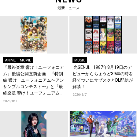
最新ニュース
ANIME
MOVIE
MUSIC
『最終楽章 響け！ユーフォニア
光GENJI、1987年8月19日のデ
ム』後編公開直前企画！『特別
ビューからちょうど39年の時を
編 響け！ユーフォニアム〜アン
経てついにサブスクとDL配信が
サンブルコンテスト〜』と『最
解禁！
終楽章 響け！ユーフォニアム』
2026/8/7
前編の一挙上映が決定！
2026/8/7