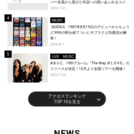
バー全員から喜びと作品への想いあふれるコメン
トが到着！9月に東京・大阪で先行上映会を開
2026/7/21
催！
MUSIC
光GENJI、1987年8月19日のデビューからちょう
ど39年の時を経てついにサブスクとDL配信が解
禁！
2026/8/7
LIVE
MUSIC
A.B.C-Z、10thアルバム『The Way of L.O.V-E』の
リリースが決定！10月より全国ツアーを開催！
2026/7/29
アクセスランキング
TOP 10を見る
NEWS