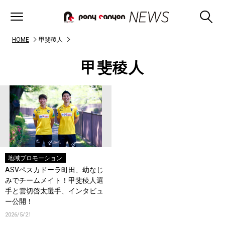
HOME
甲斐稜人
甲斐稜人
地域プロモーション
ASVペスカドーラ町田、幼なじ
みでチームメイト！甲斐稜人選
手と雲切啓太選手、インタビュ
ー公開！
2026/5/21