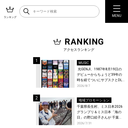
MENU
ランキング
RANKING
アクセスランキング
MUSIC
光GENJI、1987年8月19日の
デビューからちょうど39年の
時を経てついにサブスクとDL
配信が解禁！
2026/8/7
地域プロモーション
千葉県長生村、ミス日本2026
グランプリ＆ミス日本「海の
日」の野口絵子さんが 千葉県
唯一の村・長生村で地引網を
2026/7/31