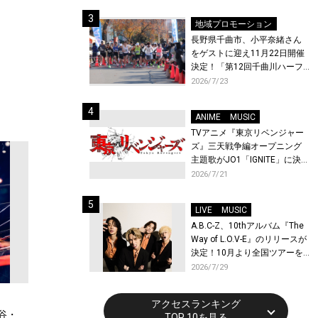
体験！
地域プロモーション
長野県千曲市、小平奈緒さん
をゲストに迎え11月22日開催
決定！「第12回千曲川ハーフ
マラソン」エントリー受付開
2026/7/23
始！
ANIME
MUSIC
TVアニメ『東京リベンジャー
ズ』三天戦争編オープニング
主題歌がJO1「IGNITE」に決
定！メンバー全員から喜びと
2026/7/21
作品への想いあふれるコメン
トが到着！9月に東京・大阪で
LIVE
MUSIC
先行上映会を開催！
A.B.C-Z、10thアルバム『The
Way of L.O.V-E』のリリースが
決定！10月より全国ツアーを
開催！
2026/7/29
アクセスランキング
谷・
TOP 10を見る