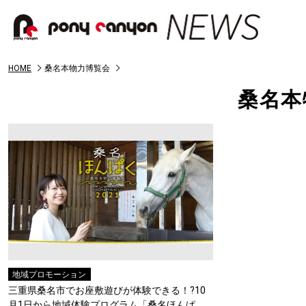
HOME
桑名本物力博覧会
桑名本
地域プロモーション
三重県桑名市でお座敷遊びが体験できる！?10
月1日から地域体験プログラム「桑名ほんぱ