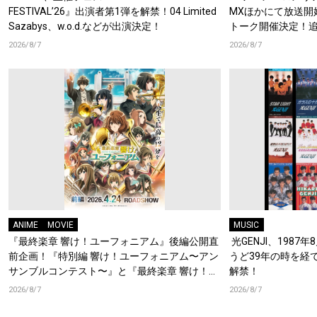
FESTIVAL’26』出演者第1弾を解禁！04 Limited
MXほかにて放送開
Sazabys、w.o.d.などが出演決定！
トーク開催決定！
梶原岳人、堀江瞬、
2026/8/7
2026/8/7
開！キャストもコ
ANIME
MOVIE
MUSIC
『最終楽章 響け！ユーフォニアム』後編公開直
光GENJI、1987
前企画！『特別編 響け！ユーフォニアム〜アン
うど39年の時を経
サンブルコンテスト〜』と『最終楽章 響け！ユ
解禁！
ーフォニアム』前編の一挙上映が決定！
2026/8/7
2026/8/7