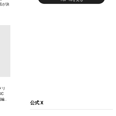
復活が決
メリ
IC
別編
公式 X