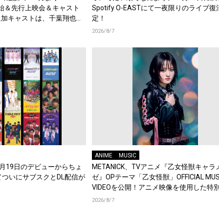
始＆先行上映会＆キャスト
Spotify O-EASTにて一夜限りのライブ
追加キャストは、千葉翔也、
定！
綿貫竜之介！PV第1弾公
2026/8/7
メント到着！
ANIME
MUSIC
年8月19日のデビューからちょ
METANICK、TVアニメ『乙女怪獣キャラ
てついにサブスクとDL配信が
ゼ』OPテーマ「乙女怪獣」OFFICIAL MUS
VIDEOを公開！アニメ映像を使用した特
集！
2026/8/7