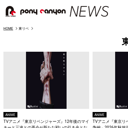
HOME
東リベ
ANIME
ANIME
TVアニメ『東京リベンジャーズ』12年後のマイ
TVアニメ『東京リ
キーと三途との再会が新たな戦いの引き金とな
争編」2026年秋放