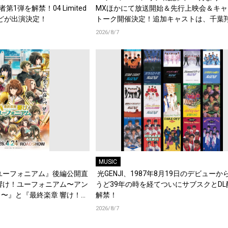
演者第1弾を解禁！04 Limited
MXほかにて放送開始＆先行上映会＆キャ
d.などが出演決定！
トーク開催決定！追加キャストは、千葉
梶原岳人、堀江瞬、綿貫竜之介！PV第1
2026/8/7
開！キャストもコメント到着！
MUSIC
ユーフォニアム』後編公開直
光GENJI、1987年8月19日のデビューか
響け！ユーフォニアム〜アン
うど39年の時を経てついにサブスクとDL
〜』と『最終楽章 響け！ユ
解禁！
編の一挙上映が決定！
2026/8/7