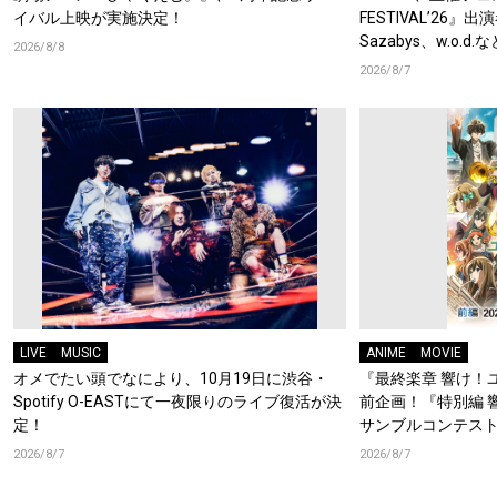
イバル上映が実施決定！
FESTIVAL’26』出
Sazabys、w.o.
2026/8/8
2026/8/7
LIVE
MUSIC
ANIME
MOVIE
オメでたい頭でなにより、10月19日に渋谷・
『最終楽章 響け！
Spotify O-EASTにて一夜限りのライブ復活が決
前企画！『特別編 
定！
サンブルコンテスト
ーフォニアム』前
2026/8/7
2026/8/7