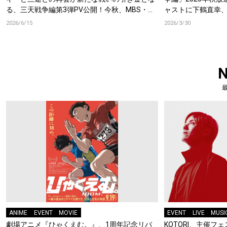
る、三天戦争編第3弾PV公開！今秋、MBS・
ャストに下鶴直幸
TBS・CBC”アニメイズム”枠、AT-Xほかにて放
元洋貴が決定！
2026/6/15
2026/3/30
送開始！
ANIME
EVENT
MOVIE
EVENT
LIVE
MUSI
劇場アニメ『ひゃくえむ。』、1周年記念リバ
KOTORI、主催フェス