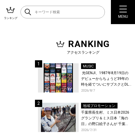
MENU
ランキング
RANKING
アクセスランキング
MUSIC
光GENJI、1987年8月19日の
デビューからちょうど39年の
時を経てついにサブスクとDL
配信が解禁！
2026/8/7
地域プロモーション
千葉県長生村、ミス日本2026
グランプリ＆ミス日本「海の
日」の野口絵子さんが 千葉県
唯一の村・長生村で地引網を
2026/7/31