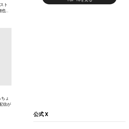
スト
翔也、
弾公
らちょ
配信が
公式 X