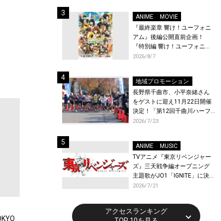
体験！
ANIME
MOVIE
『最終楽章 響け！ユーフォニ
アム』後編公開直前企画！
『特別編 響け！ユーフォニア
ム〜アンサンブルコンテス
2026/8/7
ト〜』と『最終楽章 響け！ユ
ーフォニアム』前編の一挙上
地域プロモーション
映が決定！
長野県千曲市、小平奈緒さん
をゲストに迎え11月22日開催
決定！「第12回千曲川ハーフ
マラソン」エントリー受付開
2026/7/23
始！
ANIME
MUSIC
TVアニメ『東京リベンジャー
ズ』三天戦争編オープニング
主題歌がJO1「IGNITE」に決
定！メンバー全員から喜びと
2026/7/21
作品への想いあふれるコメン
トが到着！9月に東京・大阪で
アクセスランキング
先行上映会を開催！
KYO
TOP 10を見る