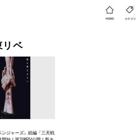
HOME
カテゴリ
東リベ
ベンジャーズ』続編「三天戦
送開始！第2弾PV公開！新キ