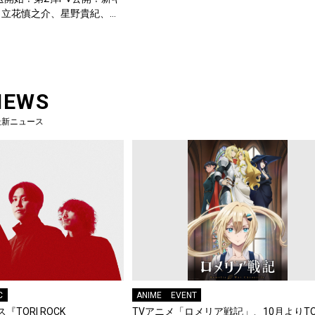
、立花慎之介、星野貴紀、安
NEWS
最新ニュース
C
ANIME
EVENT
『TORI ROCK
TVアニメ「ロメリア戦記」、10月よりTO