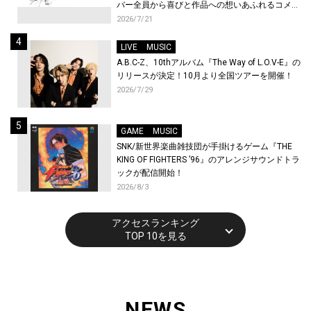
バー全員から喜びと作品への想いあふれるコメン
トが到着！9月に東京・大阪で先行上映会を開
2026/7/21
催！
LIVE
MUSIC
A.B.C-Z、10thアルバム『The Way of L.O.V-E』の
リリースが決定！10月より全国ツアーを開催！
2026/7/29
GAME
MUSIC
SNK/新世界楽曲雑技団が手掛けるゲーム『THE
KING OF FIGHTERS ’96』のアレンジサウンドトラ
ックが配信開始！
2026/8/3
アクセスランキング
TOP 10を見る
NEWS