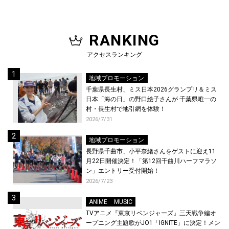
RANKING
アクセスランキング
地域プロモーション
千葉県長生村、ミス日本2026グランプリ＆ミス
日本「海の日」の野口絵子さんが 千葉県唯一の
村・長生村で地引網を体験！
2026/7/31
地域プロモーション
長野県千曲市、小平奈緒さんをゲストに迎え11
月22日開催決定！「第12回千曲川ハーフマラソ
ン」エントリー受付開始！
2026/7/23
ANIME
MUSIC
TVアニメ『東京リベンジャーズ』三天戦争編オ
ープニング主題歌がJO1「IGNITE」に決定！メン