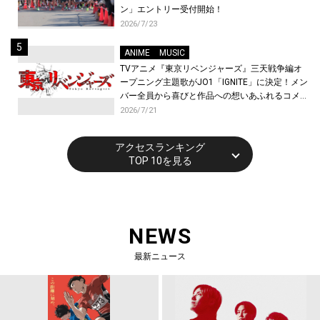
ン」エントリー受付開始！
2026/7/23
ANIME
MUSIC
TVアニメ『東京リベンジャーズ』三天戦争編オ
ープニング主題歌がJO1「IGNITE」に決定！メン
バー全員から喜びと作品への想いあふれるコメン
トが到着！9月に東京・大阪で先行上映会を開
2026/7/21
催！
アクセスランキング
TOP 10を見る
NEWS
最新ニュース