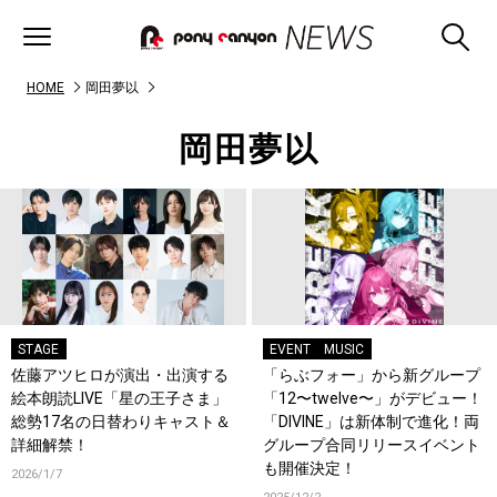
HOME
岡田夢以
岡田夢以
STAGE
EVENT
MUSIC
佐藤アツヒロが演出・出演する
「らぶフォー」から新グループ
絵本朗読LIVE「星の王子さま」
「12〜twelve〜」がデビュー！
総勢17名の日替わりキャスト＆
「DIVINE」は新体制で進化！両
詳細解禁！
グループ合同リリースイベント
も開催決定！
2026/1/7