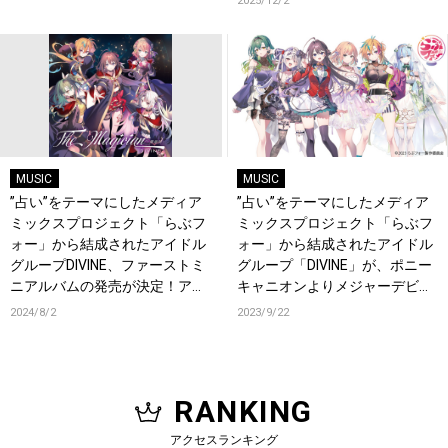
2025/12/2
MUSIC
MUSIC
”占い”をテーマにしたメディア
”占い”をテーマにしたメディア
ミックスプロジェクト「らぶフ
ミックスプロジェクト「らぶフ
ォー」から結成されたアイドル
ォー」から結成されたアイドル
グループDIVINE、ファーストミ
グループ「DIVINE」が、ポニー
ニアルバムの発売が決定！アル
キャニオンよりメジャーデビュ
バムタイトルを冠したライブも
ー決定！
2024/8/2
2023/9/22
開催！
RANKING
アクセスランキング