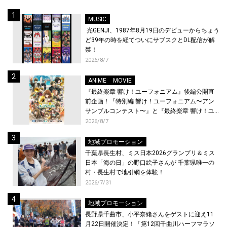
MUSIC
光GENJI、1987年8月19日のデビューからちょう
ど39年の時を経てついにサブスクとDL配信が解
禁！
2026/8/7
ANIME
MOVIE
『最終楽章 響け！ユーフォニアム』後編公開直
前企画！『特別編 響け！ユーフォニアム〜アン
サンブルコンテスト〜』と『最終楽章 響け！ユ
ーフォニアム』前編の一挙上映が決定！
2026/8/7
地域プロモーション
千葉県長生村、ミス日本2026グランプリ＆ミス
日本「海の日」の野口絵子さんが 千葉県唯一の
村・長生村で地引網を体験！
2026/7/31
地域プロモーション
長野県千曲市、小平奈緒さんをゲストに迎え11
月22日開催決定！「第12回千曲川ハーフマラソ