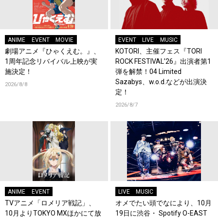
ANIME
EVENT
MOVIE
EVENT
LIVE
MUSIC
劇場アニメ『ひゃくえむ。』、
KOTORI、主催フェス『TORI
1周年記念リバイバル上映が実
ROCK FESTIVAL’26』出演者第1
施決定！
弾を解禁！04 Limited
Sazabys、w.o.d.などが出演決
2026/8/8
定！
2026/8/7
ANIME
EVENT
LIVE
MUSIC
TVアニメ「ロメリア戦記」、
オメでたい頭でなにより、10月
10月よりTOKYO MXほかにて放
19日に渋谷・ Spotify O-EAST