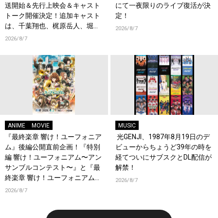
送開始＆先行上映会＆キャスト
にて一夜限りのライブ復活が決
トーク開催決定！追加キャスト
定！
は、千葉翔也、梶原岳人、堀江
2026/8/7
瞬、綿貫竜之介！PV第1弾公
2026/8/7
開！キャストもコメント到着！
ANIME
MOVIE
MUSIC
『最終楽章 響け！ユーフォニア
光GENJI、1987年8月19日のデ
ム』後編公開直前企画！『特別
ビューからちょうど39年の時を
編 響け！ユーフォニアム〜アン
経てついにサブスクとDL配信が
サンブルコンテスト〜』と『最
解禁！
終楽章 響け！ユーフォニアム』
2026/8/7
前編の一挙上映が決定！
2026/8/7