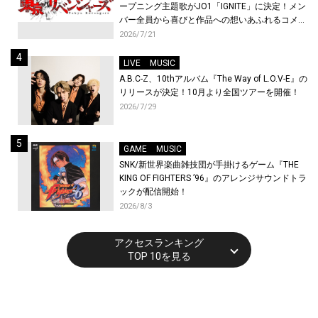
ープニング主題歌がJO1「IGNITE」に決定！メン
バー全員から喜びと作品への想いあふれるコメン
トが到着！9月に東京・大阪で先行上映会を開
2026/7/21
催！
LIVE
MUSIC
A.B.C-Z、10thアルバム『The Way of L.O.V-E』の
リリースが決定！10月より全国ツアーを開催！
2026/7/29
GAME
MUSIC
SNK/新世界楽曲雑技団が手掛けるゲーム『THE
KING OF FIGHTERS ’96』のアレンジサウンドトラ
ックが配信開始！
2026/8/3
アクセスランキング
TOP 10を見る