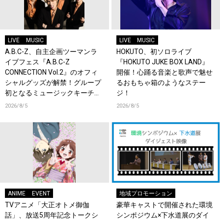
LIVE
MUSIC
LIVE
MUSIC
A.B.C-Z、自主企画ツーマンラ
HOKUTO、初ソロライブ
イブフェス『A.B.C-Z
『HOKUTO JUKE BOX LAND』
CONNECTION Vol.2』のオフィ
開催！心踊る音楽と歌声で魅せ
シャルグッズが解禁！グループ
るおもちゃ箱のようなステー
初となるミュージックキーチェ
ジ！
ーンが登場！
2026/8/5
2026/8/5
ANIME
EVENT
地域プロモーション
TVアニメ「大正オトメ御伽
豪華キャストで開催された環境
話」、放送5周年記念トークシ
シンポジウム×下水道展のダイ