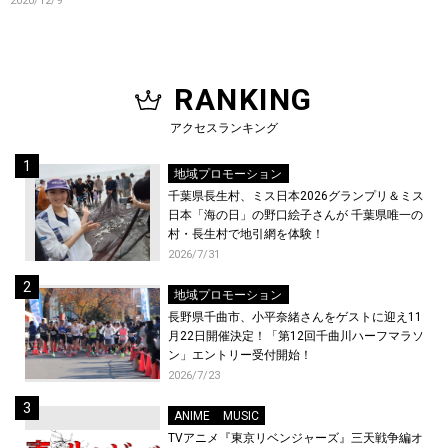
2020/12/9
RANKING
アクセスランキング
地域プロモーション
千葉県長生村、ミス日本2026グランプリ＆ミス
日本「海の日」の野口絵子さんが 千葉県唯一の
村・長生村で地引網を体験！
2026/7/31
地域プロモーション
長野県千曲市、小平奈緒さんをゲストに迎え11
月22日開催決定！「第12回千曲川ハーフマラソ
ン」エントリー受付開始！
2026/7/23
ANIME
MUSIC
TVアニメ『東京リベンジャーズ』三天戦争編オ