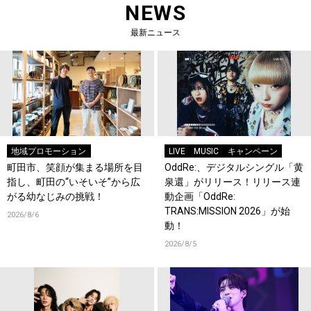
NEWS
最新ニュース
地域プロモーション
LIVE
MUSIC
キャンペーン
町田市、笑顔が集まる場所を目
OddRe:、デジタルシングル「黄
指し、町田の“いそいそ”から広
泉還」がリリース！リリース連
がる幼なじみの挑戦！
動企画「OddRe:
TRANS:MISSION 2026」が始
2026/8/6
動！
2026/8/5