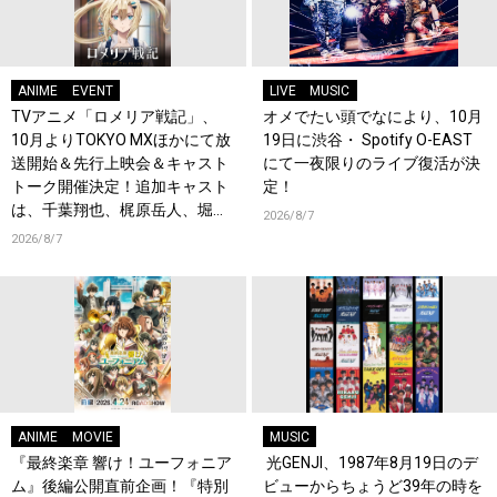
ANIME
EVENT
LIVE
MUSIC
TVアニメ「ロメリア戦記」、
オメでたい頭でなにより、10月
10月よりTOKYO MXほかにて放
19日に渋谷・ Spotify O-EAST
送開始＆先行上映会＆キャスト
にて一夜限りのライブ復活が決
トーク開催決定！追加キャスト
定！
は、千葉翔也、梶原岳人、堀江
2026/8/7
瞬、綿貫竜之介！PV第1弾公
2026/8/7
開！キャストもコメント到着！
ANIME
MOVIE
MUSIC
『最終楽章 響け！ユーフォニア
光GENJI、1987年8月19日のデ
ム』後編公開直前企画！『特別
ビューからちょうど39年の時を