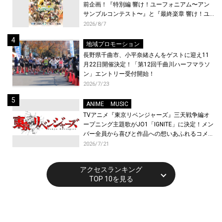
前企画！『特別編 響け！ユーフォニアム〜アン
サンブルコンテスト〜』と『最終楽章 響け！ユ
ーフォニアム』前編の一挙上映が決定！
2026/8/7
地域プロモーション
長野県千曲市、小平奈緒さんをゲストに迎え11
月22日開催決定！「第12回千曲川ハーフマラソ
ン」エントリー受付開始！
2026/7/23
ANIME
MUSIC
TVアニメ『東京リベンジャーズ』三天戦争編オ
ープニング主題歌がJO1「IGNITE」に決定！メン
バー全員から喜びと作品への想いあふれるコメン
トが到着！9月に東京・大阪で先行上映会を開
2026/7/21
催！
アクセスランキング
TOP 10を見る