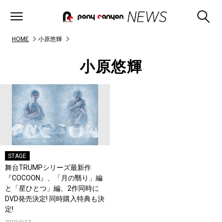
HOME
小原悠輝
小原悠輝
STAGE
舞台TRUMPシリーズ最新作
『COCOON』、「月の翳り」編
と「星ひとつ」編、2作同時に
DVD発売決定! 同時購入特典も決
定!