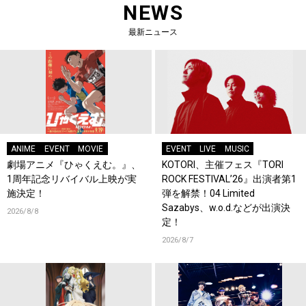
NEWS
最新ニュース
ANIME
EVENT
MOVIE
EVENT
LIVE
MUSIC
劇場アニメ『ひゃくえむ。』、
KOTORI、主催フェス『TORI
1周年記念リバイバル上映が実
ROCK FESTIVAL’26』出演者第1
施決定！
弾を解禁！04 Limited
Sazabys、w.o.d.などが出演決
2026/8/8
定！
2026/8/7