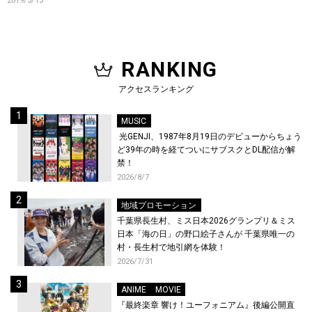
2019/5/13
RANKING
アクセスランキング
MUSIC
光GENJI、1987年8月19日のデビューからちょう
ど39年の時を経てついにサブスクとDL配信が解
禁！
2026/8/7
地域プロモーション
千葉県長生村、ミス日本2026グランプリ＆ミス
日本「海の日」の野口絵子さんが 千葉県唯一の
村・長生村で地引網を体験！
2026/7/31
ANIME
MOVIE
『最終楽章 響け！ユーフォニアム』後編公開直