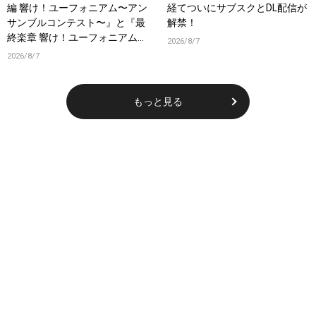
編 響け！ユーフォニアム〜アン
経てついにサブスクとDL配信が
サンブルコンテスト〜』と『最
解禁！
終楽章 響け！ユーフォニアム』
2026/8/7
前編の一挙上映が決定！
2026/8/7
もっと見る