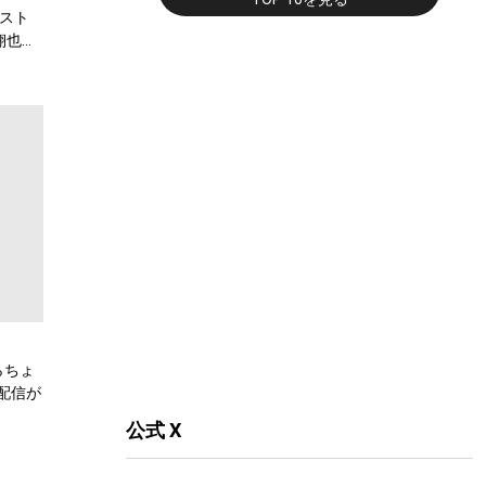
スト
翔也、
弾公
らちょ
配信が
公式 X