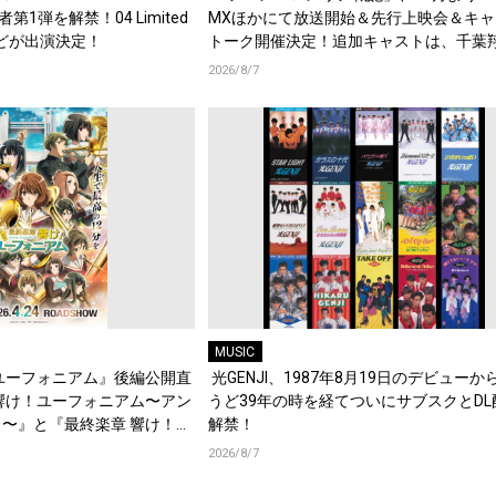
演者第1弾を解禁！04 Limited
MXほかにて放送開始＆先行上映会＆キャ
d.などが出演決定！
トーク開催決定！追加キャストは、千葉
梶原岳人、堀江瞬、綿貫竜之介！PV第1
2026/8/7
開！キャストもコメント到着！
MUSIC
ユーフォニアム』後編公開直
光GENJI、1987年8月19日のデビューか
響け！ユーフォニアム〜アン
うど39年の時を経てついにサブスクとDL
〜』と『最終楽章 響け！ユ
解禁！
編の一挙上映が決定！
2026/8/7