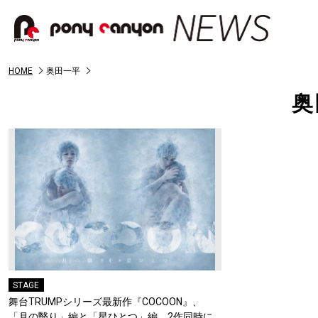
HOME
奥田一平
奥
STAGE
舞台TRUMPシリーズ最新作『COCOON』、
「月の翳り」編と「星ひとつ」編、2作同時に