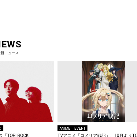
NEWS
最新ニュース
C
ANIME
EVENT
『TORI ROCK
TVアニメ「ロメリア戦記」、10月よりTO