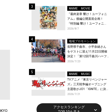
体験！
ANIME
MOVIE
『最終楽章 響け！ユーフォニ
アム』後編公開直前企画！
『特別編 響け！ユーフォニア
ム〜アンサンブルコンテス
2026/8/7
ト〜』と『最終楽章 響け！ユ
ーフォニアム』前編の一挙上
地域プロモーション
映が決定！
長野県千曲市、小平奈緒さん
をゲストに迎え11月22日開催
決定！「第12回千曲川ハーフ
マラソン」エントリー受付開
2026/7/23
始！
ANIME
MUSIC
TVアニメ『東京リベンジャー
ズ』三天戦争編オープニング
主題歌がJO1「IGNITE」に決
定！メンバー全員から喜びと
2026/7/21
作品への想いあふれるコメン
トが到着！9月に東京・大阪で
アクセスランキング
先行上映会を開催！
KYO
TOP 10を見る