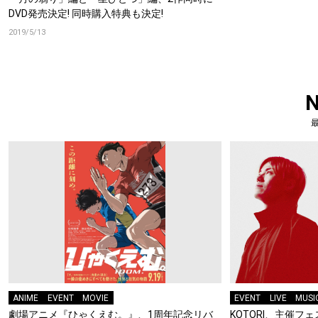
DVD発売決定! 同時購入特典も決定!
2019/5/13
ANIME
EVENT
MOVIE
EVENT
LIVE
MUSI
劇場アニメ『ひゃくえむ。』、1周年記念リバ
KOTORI、主催フェス