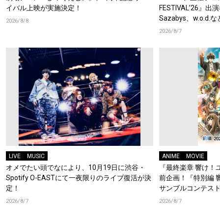
イバル上映が実施決定！
FESTIVAL’26』出
Sazabys、w.o.
2026/8/8
2026/8/7
LIVE
MUSIC
ANIME
MOVIE
オメでたい頭でなにより、10月19日に渋谷・
『最終楽章 響け！
Spotify O-EASTにて一夜限りのライブ復活が決
前企画！『特別編 
定！
サンブルコンテスト
ーフォニアム』前
2026/8/7
2026/8/7