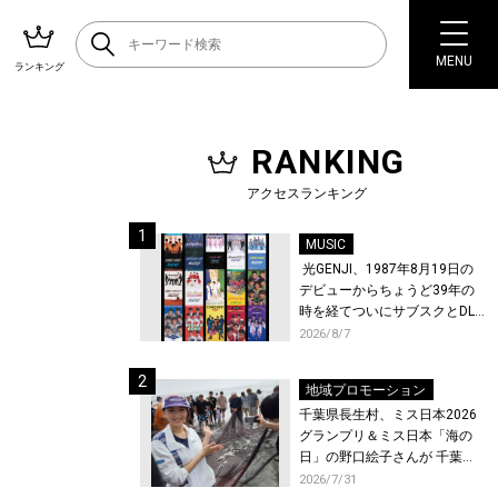
MENU
ランキング
RANKING
アクセスランキング
MUSIC
光GENJI、1987年8月19日の
デビューからちょうど39年の
時を経てついにサブスクとDL
配信が解禁！
2026/8/7
地域プロモーション
千葉県長生村、ミス日本2026
グランプリ＆ミス日本「海の
日」の野口絵子さんが 千葉県
唯一の村・長生村で地引網を
2026/7/31