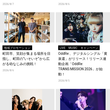
『HAMAツアーズ全体会議』が
2026/8/7
2026/8/6
収録！
地域プロモーション
LIVE
MUSIC
キャンペーン
町田市、笑顔が集まる場所を目
OddRe:、デジタルシングル「黄
指し、町田の“いそいそ”から広
泉還」がリリース！リリース連
がる幼なじみの挑戦！
動企画「OddRe:
TRANS:MISSION 2026」が始
2026/8/6
動！
2026/8/5