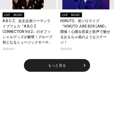
LIVE
MUSIC
LIVE
MUSIC
A.B.C-Z、自主企画ツーマンラ
HOKUTO、初ソロライブ
イブフェス『A.B.C-Z
『HOKUTO JUKE BOX LAND』
CONNECTION Vol.2』のオフィ
開催！心踊る音楽と歌声で魅せ
シャルグッズが解禁！グループ
るおもちゃ箱のようなステー
初となるミュージックキーチェ
ジ！
ーンが登場！
2026/8/5
2026/8/5
もっと見る