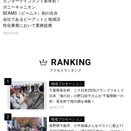
エンターテインメント業界初！
ポニーキャニオン、
BEAMS（ビームス）初の合弁
会社であるビーアットと地域活
性化事業において業務提携
2022/4/20
RANKING
アクセスランキング
地域プロモーション
千葉県長生村、ミス日本2026グランプリ＆ミス
日本「海の日」の野口絵子さんが 千葉県唯一の
村・長生村で地引網を体験！
2026/7/31
地域プロモーション
長野県千曲市、小平奈緒さんをゲストに迎え11