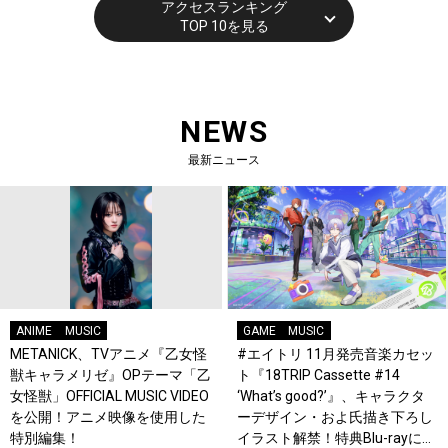
アクセスランキング
TOP 10を見る
NEWS
最新ニュース
ANIME
MUSIC
GAME
MUSIC
METANICK、TVアニメ『乙女怪
#エイトリ 11月発売音楽カセッ
獣キャラメリゼ』OPテーマ「乙
ト『18TRIP Cassette #14
女怪獣」OFFICIAL MUSIC VIDEO
‘What’s good?’』、キャラクタ
を公開！アニメ映像を使用した
ーデザイン・およ氏描き下ろし
特別編集！
イラスト解禁！特典Blu-rayには