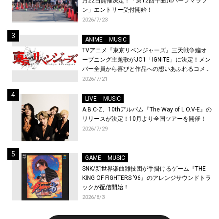
月22日開催決定！「第12回千曲川ハーフマラソ
ン」エントリー受付開始！
2026/7/23
ANIME
MUSIC
TVアニメ『東京リベンジャーズ』三天戦争編オ
ープニング主題歌がJO1「IGNITE」に決定！メン
バー全員から喜びと作品への想いあふれるコメン
トが到着！9月に東京・大阪で先行上映会を開
2026/7/21
催！
LIVE
MUSIC
A.B.C-Z、10thアルバム『The Way of L.O.V-E』の
リリースが決定！10月より全国ツアーを開催！
2026/7/29
GAME
MUSIC
SNK/新世界楽曲雑技団が手掛けるゲーム『THE
KING OF FIGHTERS ’96』のアレンジサウンドトラ
ックが配信開始！
2026/8/3