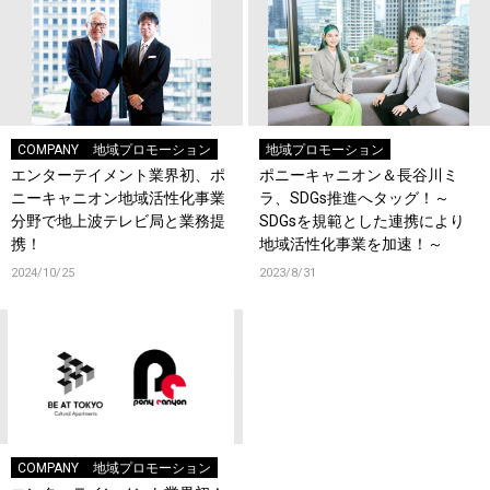
COMPANY
地域プロモーション
地域プロモーション
エンターテイメント業界初、ポ
ポニーキャニオン＆長谷川ミ
ニーキャニオン地域活性化事業
ラ、SDGs推進へタッグ！～
分野で地上波テレビ局と業務提
SDGsを規範とした連携により
携！
地域活性化事業を加速！～
2024/10/25
2023/8/31
COMPANY
地域プロモーション