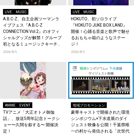
LIVE
MUSIC
LIVE
MUSIC
A.B.C-Z、自主企画ツーマンラ
HOKUTO、初ソロライブ
イブフェス『A.B.C-Z
『HOKUTO JUKE BOX LAND』
CONNECTION Vol.2』のオフィ
開催！心踊る音楽と歌声で魅せ
シャルグッズが解禁！グループ
るおもちゃ箱のようなステー
初となるミュージックキーチェ
ジ！
ーンが登場！
2026/8/5
2026/8/5
ANIME
EVENT
地域プロモーション
TVアニメ「大正オトメ御伽
豪華キャストで開催された環境
話」、放送5周年記念トークシ
シンポジウム×下水道展のダイ
ョー〜久闊を叙する〜 開催決
ジェスト映像を公開！千葉県唯
定！
一の村から発信される「次世代