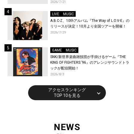
トが到着！9月に東京・大阪で先行上映会を開
2026/7/21
催！
LIVE
MUSIC
A.B.C-Z、10thアルバム『The Way of L.O.V-E』の
リリースが決定！10月より全国ツアーを開催！
2026/7/29
GAME
MUSIC
SNK/新世界楽曲雑技団が手掛けるゲーム『THE
KING OF FIGHTERS ’96』のアレンジサウンドトラ
ックが配信開始！
2026/8/3
アクセスランキング
TOP 10を見る
NEWS