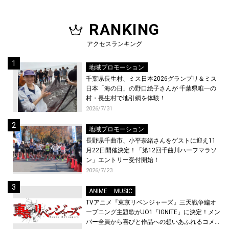
RANKING
アクセスランキング
地域プロモーション
千葉県長生村、ミス日本2026グランプリ＆ミス
日本「海の日」の野口絵子さんが 千葉県唯一の
村・長生村で地引網を体験！
2026/7/31
地域プロモーション
長野県千曲市、小平奈緒さんをゲストに迎え11
月22日開催決定！「第12回千曲川ハーフマラソ
ン」エントリー受付開始！
2026/7/23
ANIME
MUSIC
TVアニメ『東京リベンジャーズ』三天戦争編オ
ープニング主題歌がJO1「IGNITE」に決定！メン
バー全員から喜びと作品への想いあふれるコメン