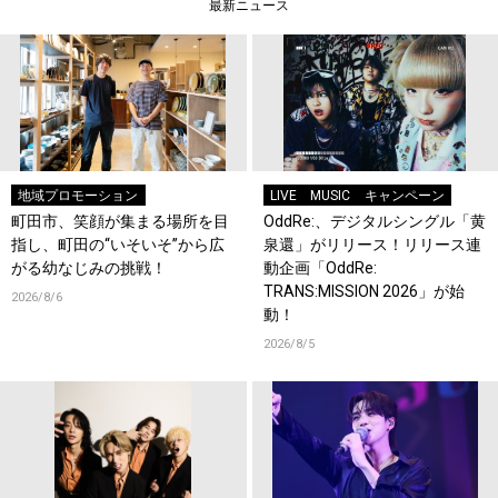
最新ニュース
地域プロモーション
LIVE
MUSIC
キャンペーン
町田市、笑顔が集まる場所を目
OddRe:、デジタルシングル「黄
指し、町田の“いそいそ”から広
泉還」がリリース！リリース連
がる幼なじみの挑戦！
動企画「OddRe:
TRANS:MISSION 2026」が始
2026/8/6
動！
2026/8/5